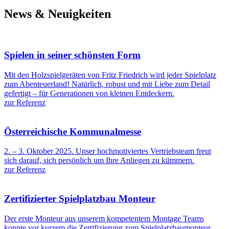
News & Neuigkeiten
Spielen in seiner schönsten Form
Mit den Holzspielgeräten von Fritz Friedrich wird jeder Spielplatz
zum Abenteuerland! Natürlich, robust und mit Liebe zum Detail
gefertigt – für Generationen von kleinen Entdeckern.
zur Referenz
Österreichische Kommunalmesse
2. – 3. Oktober 2025. Unser hochmotiviertes Vertriebsteam freut
sich darauf, sich persönlich um Ihre Anliegen zu kümmern.
zur Referenz
Zertifizierter Spielplatzbau Monteur
Der erste Monteur aus unserem kompetentem Montage Teams
konnte vor kurzem die Zertifizierung zum Spielplatzbaumonteur