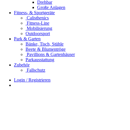
Drehbar
Große Anlagen
Fitness- & Sportgeräte
Calisthenics
Fitness-Line
Mobilisierung
Outdoorsport
Park & Garten
Bänke, Tisch, Stühle
Beete & Blumentröge
Pavillions & Gartenhäuser
Parkausstattung
Zubehör
Fallschutz
Login / Registrieren