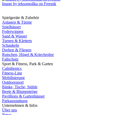
Image by teksomolika on Freepik
Spielgeräte & Zubehör
Anlagen & Türme
Spielhäuser
Federwippen
Sand & Wasser
Turnen & Klettern
Schaukeln
Drehen & Fliegen
Rutschen, Hügel & Kriechrohre
Fallschutz
Sport & Fitness, Park & Garten
Calisthenics
Fitness-Line
Mobilisierung
Outdoorsport
Bänke, Tische, Stühle
Beete & Blumentröge
Pavillions & Gartenhäuser
Parkausstattung
Unternehmen & Infos
Über uns
News