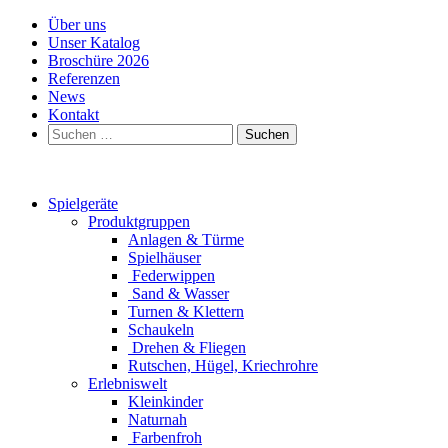
Über uns
Unser Katalog
Broschüre 2026
Referenzen
News
Kontakt
Suchen
nach:
Spielgeräte
Produktgruppen
Anlagen & Türme
Spielhäuser
Federwippen
Sand & Wasser
Turnen & Klettern
Schaukeln
Drehen & Fliegen
Rutschen, Hügel, Kriechrohre
Erlebniswelt
Kleinkinder
Naturnah
Farbenfroh