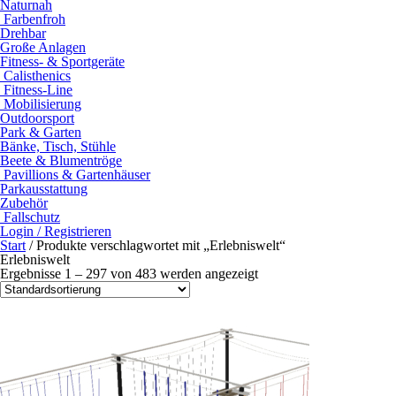
Naturnah
Farbenfroh
Drehbar
Große Anlagen
Fitness- & Sportgeräte
Calisthenics
Fitness-Line
Mobilisierung
Outdoorsport
Park & Garten
Bänke, Tisch, Stühle
Beete & Blumentröge
Pavillions & Gartenhäuser
Parkausstattung
Zubehör
Fallschutz
Login / Registrieren
Start
/ Produkte verschlagwortet mit „Erlebniswelt“
Erlebniswelt
Ergebnisse 1 – 297 von 483 werden angezeigt