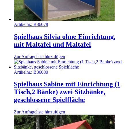
Artikelnr.:
B36078
Spielhaus Silvia ohne Einrichtung,
mit Maltafel und Maltafel
Zur Anfrageliste hinzufügen
Artikelnr.:
B36080
Spielhaus Sabine mit Einrichtung (1
Tisch,2 Bänke) zwei Sitzbänke,
geschlossene Spielfläche
Zur Anfrageliste hinzufügen