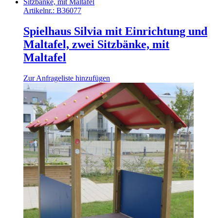
Artikelnr.:
B36077
Spielhaus Silvia mit Einrichtung und
Maltafel, zwei Sitzbänke, mit
Maltafel
Zur Anfrageliste hinzufügen