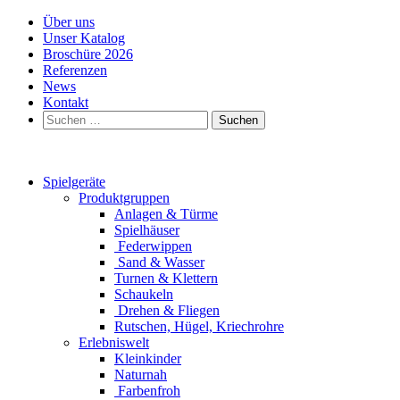
Über uns
Unser Katalog
Broschüre 2026
Referenzen
News
Kontakt
Suchen
nach:
Spielgeräte
Produktgruppen
Anlagen & Türme
Spielhäuser
Federwippen
Sand & Wasser
Turnen & Klettern
Schaukeln
Drehen & Fliegen
Rutschen, Hügel, Kriechrohre
Erlebniswelt
Kleinkinder
Naturnah
Farbenfroh