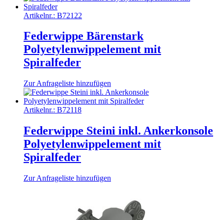
Artikelnr.:
B72122
Federwippe Bärenstark
Polyetylenwippelement mit
Spiralfeder
Zur Anfrageliste hinzufügen
Artikelnr.:
B72118
Federwippe Steini inkl. Ankerkonsole
Polyetylenwippelement mit
Spiralfeder
Zur Anfrageliste hinzufügen