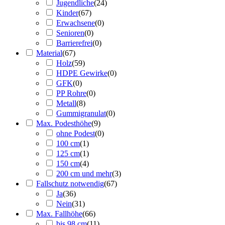
Jugendliche
(
24
)
Kinder
(
67
)
Erwachsene
(
0
)
Senioren
(
0
)
Barrierefrei
(
0
)
Material
(
67
)
Holz
(
59
)
HDPE Gewirke
(
0
)
GFK
(
0
)
PP Rohre
(
0
)
Metall
(
8
)
Gummigranulat
(
0
)
Max. Podesthöhe
(
9
)
ohne Podest
(
0
)
100 cm
(
1
)
125 cm
(
1
)
150 cm
(
4
)
200 cm und mehr
(
3
)
Fallschutz notwendig
(
67
)
Ja
(
36
)
Nein
(
31
)
Max. Fallhöhe
(
66
)
bis 98 cm
(
11
)