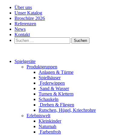
Über uns
Unser Katalog
Broschüre 2026
Referenzen
News
Kontakt
Suchen
nach:
Spielgeräte
Produktgruppen
Anlagen & Türme
Spielhäuser
Federwippen
Sand & Wasser
Turnen & Klettern
Schaukeln
Drehen & Fliegen
Rutschen, Hügel, Kriechrohre
Erlebniswelt
Kleinkinder
Naturnah
Farbenfroh