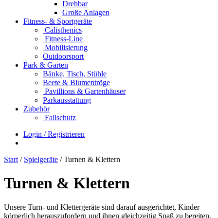
Drehbar
Große Anlagen
Fitness- & Sportgeräte
Calisthenics
Fitness-Line
Mobilisierung
Outdoorsport
Park & Garten
Bänke, Tisch, Stühle
Beete & Blumentröge
Pavillions & Gartenhäuser
Parkausstattung
Zubehör
Fallschutz
Login / Registrieren
Start
/
Spielgeräte
/ Turnen & Klettern
Turnen & Klettern
Unsere Turn- und Klettergeräte sind darauf ausgerichtet, Kinder
körperlich herauszufordern und ihnen gleichzeitig Spaß zu bereiten.