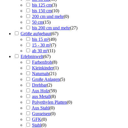
bis 125 cm
(
3
)
bis 150 cm
(
10
)
200 cm und mehr
(
0
)
50 cm
(
15
)
bis 200 cm und mehr
(
27
)
Größe aufgebaut
(
67
)
bis 15 m²
(
49
)
15 - 30 m²
(
7
)
ab 30 m²
(
11
)
Erlebniswelt
(
67
)
Farbenfroh
(
8
)
Kleinkinder
(
1
)
Naturnah
(
21
)
Große Anlagen
(
5
)
Drehbar
(
2
)
Aus Holz
(
59
)
aus Metall
(
8
)
Polyethylen Platten
(
0
)
Aus Stahl
(
0
)
Gusseisen
(
0
)
GFK
(
0
)
Stahl
(
0
)