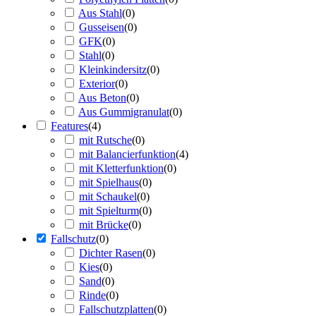
Aus Stahl
(
0
)
Gusseisen
(
0
)
GFK
(
0
)
Stahl
(
0
)
Kleinkindersitz
(
0
)
Exterior
(
0
)
Aus Beton
(
0
)
Aus Gummigranulat
(
0
)
Features
(
4
)
mit Rutsche
(
0
)
mit Balancierfunktion
(
4
)
mit Kletterfunktion
(
0
)
mit Spielhaus
(
0
)
mit Schaukel
(
0
)
mit Spielturm
(
0
)
mit Brücke
(
0
)
Fallschutz
(
0
)
Dichter Rasen
(
0
)
Kies
(
0
)
Sand
(
0
)
Rinde
(
0
)
Fallschutzplatten
(
0
)