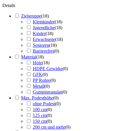
Details
Zielgruppe
(
18
)
Kleinkinder
(
18
)
Jugendliche
(
18
)
Kinder
(
18
)
Erwachsene
(
18
)
Senioren
(
18
)
Barrierefrei
(
0
)
Material
(
18
)
Holz
(
18
)
HDPE Gewirke
(
0
)
GFK
(
0
)
PP Rohre
(
0
)
Metall
(
0
)
Gummigranulat
(
0
)
Max. Podesthöhe
(
0
)
ohne Podest
(
0
)
100 cm
(
0
)
125 cm
(
0
)
150 cm
(
0
)
200 cm und mehr
(
0
)