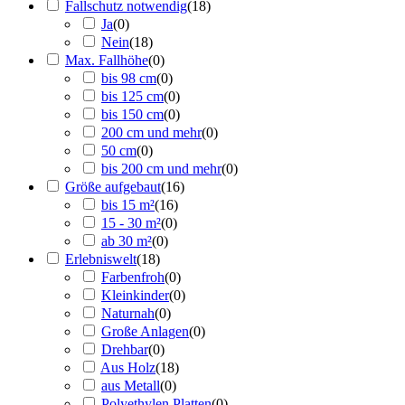
Fallschutz notwendig
(
18
)
Ja
(
0
)
Nein
(
18
)
Max. Fallhöhe
(
0
)
bis 98 cm
(
0
)
bis 125 cm
(
0
)
bis 150 cm
(
0
)
200 cm und mehr
(
0
)
50 cm
(
0
)
bis 200 cm und mehr
(
0
)
Größe aufgebaut
(
16
)
bis 15 m²
(
16
)
15 - 30 m²
(
0
)
ab 30 m²
(
0
)
Erlebniswelt
(
18
)
Farbenfroh
(
0
)
Kleinkinder
(
0
)
Naturnah
(
0
)
Große Anlagen
(
0
)
Drehbar
(
0
)
Aus Holz
(
18
)
aus Metall
(
0
)
Polyethylen Platten
(
0
)