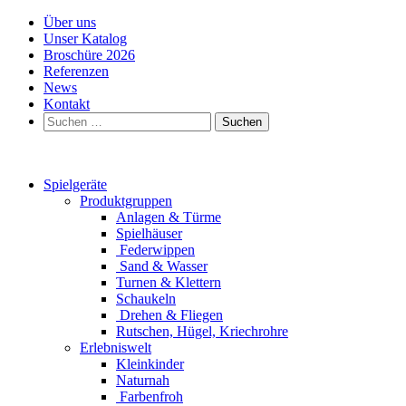
Über uns
Unser Katalog
Broschüre 2026
Referenzen
News
Kontakt
Suchen
nach:
Spielgeräte
Produktgruppen
Anlagen & Türme
Spielhäuser
Federwippen
Sand & Wasser
Turnen & Klettern
Schaukeln
Drehen & Fliegen
Rutschen, Hügel, Kriechrohre
Erlebniswelt
Kleinkinder
Naturnah
Farbenfroh