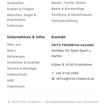
Holz
(
6
)
Bänke, Tische, Stühle
Schaukeln
Fallschutz notwendig
Beete & Blumentröge
Drehen & Fliegen
Anmelden
Nein
Pavillions & Gartenhäuser
Rutschen, Hügel &
(
6
)
Kriechrohre
Parkausstattung
Größe aufgebaut
Erforderlich
Benutzername oder E-Mail-Adresse
*
Fallschutz
bis 15 m²
(
5
)
ab 30 m²
(
1
)
Unternehmen & Infos
Kontakt
Erforderlich
Passwort
*
Erlebniswelt
Über uns
FRITZ FRIED­RICH GesmbH
Aus Holz
(
6
)
News
Holzbau für Spiel Sport u.
Exterior
(
1
)
Garten
Referenzen
Anmelden
Sicherheit & Qualität
Anwenden
(
0
)
Kühau 8, 8130 Frohn­leiten
Service & Montage
Abbrechen
T: +43 3126 2594
Datenschutz
Registrieren
M:
office@fritz-fried­rich.at
AGB
swort vergessen?
Impressum
© 2026 Fritz Friedrich – Spielgerätehersteller aus Österreich