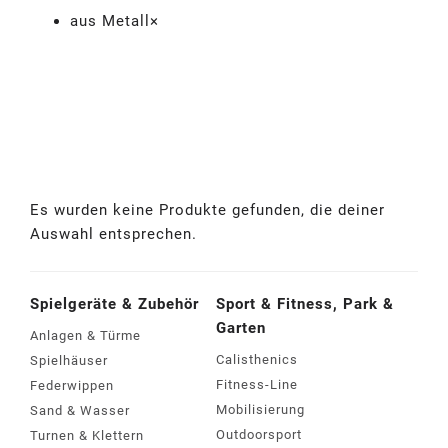
aus Metall
×
Filter (0)
Filter
Alles zurücksetzen
×
aus Metall
×
Es wurden keine Produkte gefunden, die deiner
Details
Auswahl entsprechen.
Zielgruppe
Kleinkinder
(
6
)
Spielgeräte & Zubehör
Sport & Fitness, Park &
Jugendliche
(
6
)
Garten
Anlagen & Türme
Kinder
(
6
)
Calisthenics
Spielhäuser
Erwachsene
(
6
)
Fitness-Line
Federwippen
Senioren
(
6
)
Mobilisierung
Sand & Wasser
Material
Outdoorsport
Turnen & Klettern