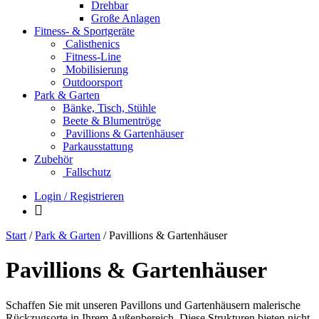
Drehbar
Große Anlagen
Fitness- & Sportgeräte
Calisthenics
Fitness-Line
Mobilisierung
Outdoorsport
Park & Garten
Bänke, Tisch, Stühle
Beete & Blumentröge
Pavillions & Gartenhäuser
Parkausstattung
Zubehör
Fallschutz
Login / Registrieren
Start
/
Park & Garten
/ Pavillions & Gartenhäuser
Pavillions & Gartenhäuser
Schaffen Sie mit unseren Pavillons und Gartenhäusern malerische
Rückzugsorte in Ihrem Außenbereich. Diese Strukturen bieten nicht