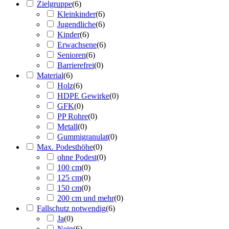
Zielgruppe
(
6
)
Kleinkinder
(
6
)
Jugendliche
(
6
)
Kinder
(
6
)
Erwachsene
(
6
)
Senioren
(
6
)
Barrierefrei
(
0
)
Material
(
6
)
Holz
(
6
)
HDPE Gewirke
(
0
)
GFK
(
0
)
PP Rohre
(
0
)
Metall
(
0
)
Gummigranulat
(
0
)
Max. Podesthöhe
(
0
)
ohne Podest
(
0
)
100 cm
(
0
)
125 cm
(
0
)
150 cm
(
0
)
200 cm und mehr
(
0
)
Fallschutz notwendig
(
6
)
Ja
(
0
)
Nein
(
6
)