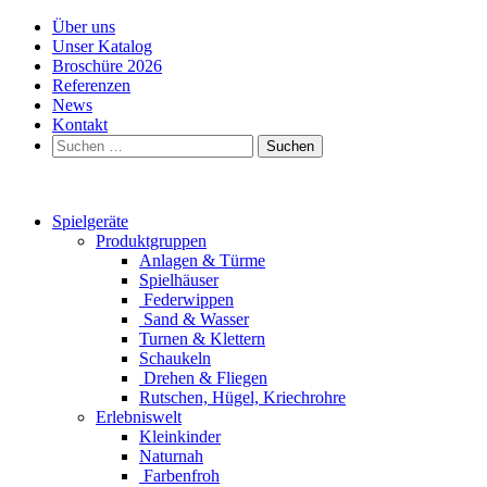
Über uns
Unser Katalog
Broschüre 2026
Referenzen
News
Kontakt
Suchen
nach:
Spielgeräte
Produktgruppen
Anlagen & Türme
Spielhäuser
Federwippen
Sand & Wasser
Turnen & Klettern
Schaukeln
Drehen & Fliegen
Rutschen, Hügel, Kriechrohre
Erlebniswelt
Kleinkinder
Naturnah
Farbenfroh