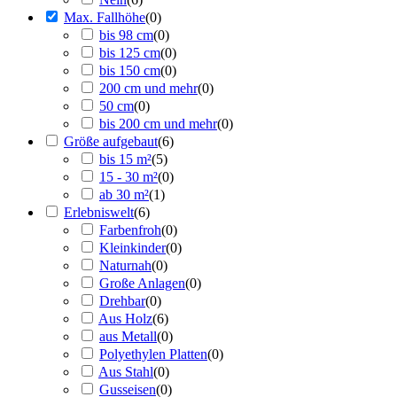
Max. Fallhöhe
(
0
)
bis 98 cm
(
0
)
bis 125 cm
(
0
)
bis 150 cm
(
0
)
200 cm und mehr
(
0
)
50 cm
(
0
)
bis 200 cm und mehr
(
0
)
Größe aufgebaut
(
6
)
bis 15 m²
(
5
)
15 - 30 m²
(
0
)
ab 30 m²
(
1
)
Erlebniswelt
(
6
)
Farbenfroh
(
0
)
Kleinkinder
(
0
)
Naturnah
(
0
)
Große Anlagen
(
0
)
Drehbar
(
0
)
Aus Holz
(
6
)
aus Metall
(
0
)
Polyethylen Platten
(
0
)
Aus Stahl
(
0
)
Gusseisen
(
0
)