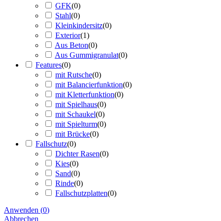
GFK
(
0
)
Stahl
(
0
)
Kleinkindersitz
(
0
)
Exterior
(
1
)
Aus Beton
(
0
)
Aus Gummigranulat
(
0
)
Features
(
0
)
mit Rutsche
(
0
)
mit Balancierfunktion
(
0
)
mit Kletterfunktion
(
0
)
mit Spielhaus
(
0
)
mit Schaukel
(
0
)
mit Spielturm
(
0
)
mit Brücke
(
0
)
Fallschutz
(
0
)
Dichter Rasen
(
0
)
Kies
(
0
)
Sand
(
0
)
Rinde
(
0
)
Fallschutzplatten
(
0
)
Anwenden
(
0
)
Abbrechen