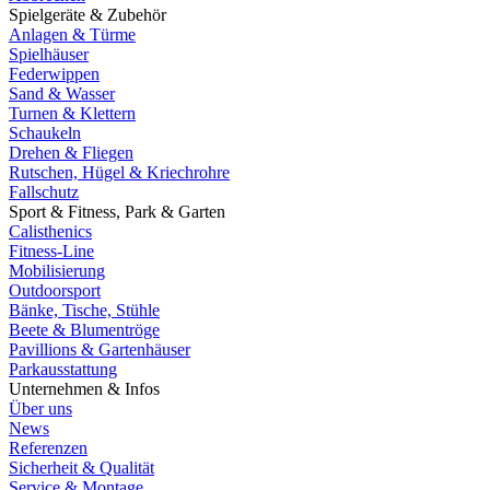
Spielgeräte & Zubehör
Anlagen & Türme
Spielhäuser
Federwippen
Sand & Wasser
Turnen & Klettern
Schaukeln
Drehen & Fliegen
Rutschen, Hügel & Kriechrohre
Fallschutz
Sport & Fitness, Park & Garten
Calisthenics
Fitness-Line
Mobilisierung
Outdoorsport
Bänke, Tische, Stühle
Beete & Blumentröge
Pavillions & Gartenhäuser
Parkausstattung
Unternehmen & Infos
Über uns
News
Referenzen
Sicherheit & Qualität
Service & Montage