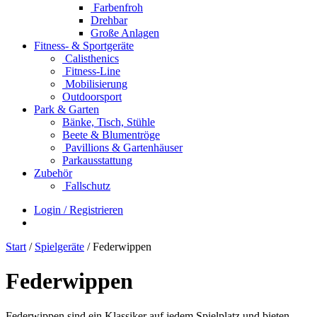
Farbenfroh
Drehbar
Große Anlagen
Fitness- & Sportgeräte
Calisthenics
Fitness-Line
Mobilisierung
Outdoorsport
Park & Garten
Bänke, Tisch, Stühle
Beete & Blumentröge
Pavillions & Gartenhäuser
Parkausstattung
Zubehör
Fallschutz
Login / Registrieren
Start
/
Spielgeräte
/ Federwippen
Federwippen
Federwippen sind ein Klassiker auf jedem Spielplatz und bieten