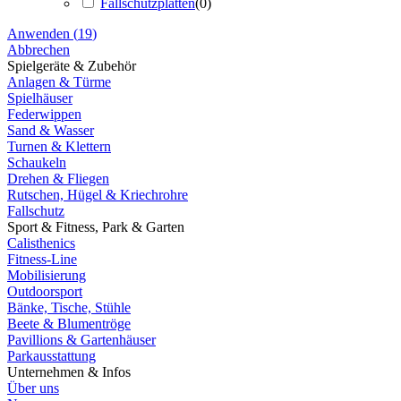
Fallschutzplatten
(
0
)
Anwenden
(
19
)
Abbrechen
Spielgeräte & Zubehör
Anlagen & Türme
Spielhäuser
Federwippen
Sand & Wasser
Turnen & Klettern
Schaukeln
Drehen & Fliegen
Rutschen, Hügel & Kriechrohre
Fallschutz
Sport & Fitness, Park & Garten
Calisthenics
Fitness-Line
Mobilisierung
Outdoorsport
Bänke, Tische, Stühle
Beete & Blumentröge
Pavillions & Gartenhäuser
Parkausstattung
Unternehmen & Infos
Über uns