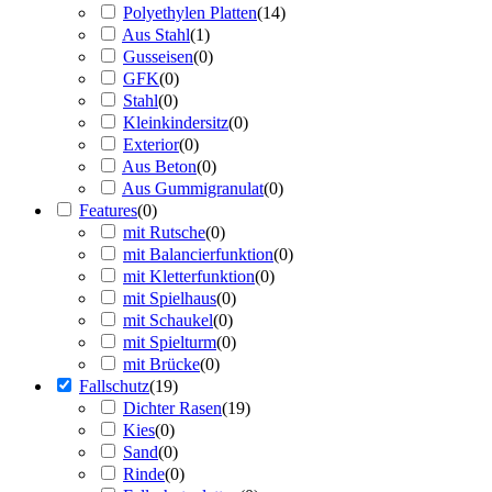
Polyethylen Platten
(
14
)
Aus Stahl
(
1
)
Gusseisen
(
0
)
GFK
(
0
)
Stahl
(
0
)
Kleinkindersitz
(
0
)
Exterior
(
0
)
Aus Beton
(
0
)
Aus Gummigranulat
(
0
)
Features
(
0
)
mit Rutsche
(
0
)
mit Balancierfunktion
(
0
)
mit Kletterfunktion
(
0
)
mit Spielhaus
(
0
)
mit Schaukel
(
0
)
mit Spielturm
(
0
)
mit Brücke
(
0
)
Fallschutz
(
19
)
Dichter Rasen
(
19
)
Kies
(
0
)
Sand
(
0
)
Rinde
(
0
)