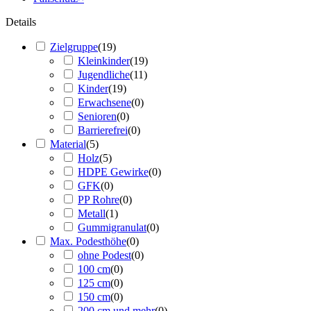
Details
Zielgruppe
(
19
)
Kleinkinder
(
19
)
Jugendliche
(
11
)
Kinder
(
19
)
Erwachsene
(
0
)
Senioren
(
0
)
Barrierefrei
(
0
)
Material
(
5
)
Holz
(
5
)
HDPE Gewirke
(
0
)
GFK
(
0
)
PP Rohre
(
0
)
Metall
(
1
)
Gummigranulat
(
0
)
Max. Podesthöhe
(
0
)
ohne Podest
(
0
)
100 cm
(
0
)
125 cm
(
0
)
150 cm
(
0
)
200 cm und mehr
(
0
)