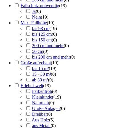
Fallschutz notwendig
(
19
)
Ja
(
0
)
Nein
(
19
)
Max. Fallhöhe
(
19
)
bis 98 cm
(
19
)
bis 125 cm
(
0
)
bis 150 cm
(
0
)
200 cm und mehr
(
0
)
50 cm
(
0
)
bis 200 cm und mehr
(
0
)
Größe aufgebaut
(
19
)
bis 15 m²
(
19
)
15 - 30 m²
(
0
)
ab 30 m²
(
0
)
Erlebniswelt
(
19
)
Farbenfroh
(
0
)
Kleinkinder
(
19
)
Naturnah
(
0
)
Große Anlagen
(
0
)
Drehbar
(
0
)
Aus Holz
(
5
)
aus Metall
(
0
)