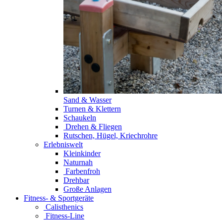
Sand & Wasser
Turnen & Klettern
Schaukeln
Drehen & Fliegen
Rutschen, Hügel, Kriechrohre
Erlebniswelt
Kleinkinder
Naturnah
Farbenfroh
Drehbar
Große Anlagen
Fitness- & Sportgeräte
Calisthenics
Fitness-Line