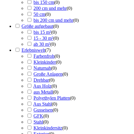
bis 150 cm
(
0
)
200 cm und mehr
(
0
)
50 cm
(
0
)
bis 200 cm und mehr
(
0
)
Größe aufgebaut
(
0
)
bis 15 m²
(
0
)
15 - 30 m²
(
0
)
ab 30 m²
(
0
)
Erlebniswelt
(
7
)
Farbenfroh
(
0
)
Kleinkinder
(
0
)
Naturnah
(
0
)
Große Anlagen
(
0
)
Drehbar
(
0
)
Aus Holz
(
0
)
aus Metall
(
0
)
Polyethylen Platten
(
0
)
Aus Stahl
(
0
)
Gusseisen
(
0
)
GFK
(
0
)
Stahl
(
0
)
Kleinkindersitz
(
0
)
Exterior
(
0
)