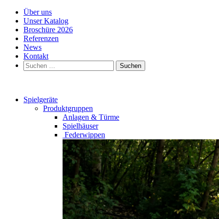
Über uns
Unser Katalog
Broschüre 2026
Referenzen
News
Kontakt
Suchen
nach:
Spielgeräte
Produktgruppen
Anlagen & Türme
Spielhäuser
Federwippen