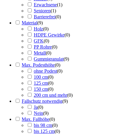
Erwachsene
(
1
)
Senioren
(
1
)
Barrierefrei
(
0
)
Material
(
9
)
Holz
(
0
)
HDPE Gewirke
(
0
)
GFK
(
0
)
PP Rohre
(
0
)
Metall
(
0
)
Gummigranulat
(
9
)
Max. Podesthöhe
(
0
)
ohne Podest
(
0
)
100 cm
(
0
)
125 cm
(
0
)
150 cm
(
0
)
200 cm und mehr
(
0
)
Fallschutz notwendig
(
9
)
Ja
(
0
)
Nein
(
9
)
Max. Fallhöhe
(
0
)
bis 98 cm
(
0
)
bis 125 cm
(
0
)