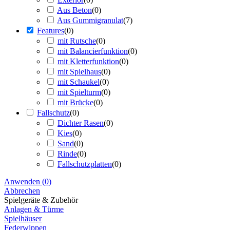
Aus Beton
(
0
)
Aus Gummigranulat
(
7
)
Features
(
0
)
mit Rutsche
(
0
)
mit Balancierfunktion
(
0
)
mit Kletterfunktion
(
0
)
mit Spielhaus
(
0
)
mit Schaukel
(
0
)
mit Spielturm
(
0
)
mit Brücke
(
0
)
Fallschutz
(
0
)
Dichter Rasen
(
0
)
Kies
(
0
)
Sand
(
0
)
Rinde
(
0
)
Fallschutzplatten
(
0
)
Anwenden
(
0
)
Abbrechen
Spielgeräte & Zubehör
Anlagen & Türme
Spielhäuser
Federwippen