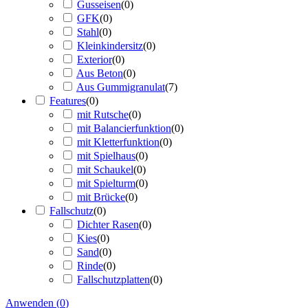
Gusseisen
(
0
)
GFK
(
0
)
Stahl
(
0
)
Kleinkindersitz
(
0
)
Exterior
(
0
)
Aus Beton
(
0
)
Aus Gummigranulat
(
7
)
Features
(
0
)
mit Rutsche
(
0
)
mit Balancierfunktion
(
0
)
mit Kletterfunktion
(
0
)
mit Spielhaus
(
0
)
mit Schaukel
(
0
)
mit Spielturm
(
0
)
mit Brücke
(
0
)
Fallschutz
(
0
)
Dichter Rasen
(
0
)
Kies
(
0
)
Sand
(
0
)
Rinde
(
0
)
Fallschutzplatten
(
0
)
Anwenden
(
0
)