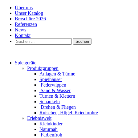
Über uns
Unser Katalog
Broschüre 2026
Referenzen
News
Kontakt
Suchen
nach:
Spielgeräte
Produktgruppen
Anlagen & Türme
Spielhäuser
Federwippen
Sand & Wasser
Turnen & Klettern
Schaukeln
Drehen & Fliegen
Rutschen, Hügel, Kriechrohre
Erlebniswelt
Kleinkinder
Naturnah
Farbenfroh