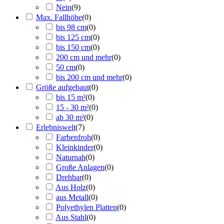
Nein
(
9
)
Max. Fallhöhe
(
0
)
bis 98 cm
(
0
)
bis 125 cm
(
0
)
bis 150 cm
(
0
)
200 cm und mehr
(
0
)
50 cm
(
0
)
bis 200 cm und mehr
(
0
)
Größe aufgebaut
(
0
)
bis 15 m²
(
0
)
15 - 30 m²
(
0
)
ab 30 m²
(
0
)
Erlebniswelt
(
7
)
Farbenfroh
(
0
)
Kleinkinder
(
0
)
Naturnah
(
0
)
Große Anlagen
(
0
)
Drehbar
(
0
)
Aus Holz
(
0
)
aus Metall
(
0
)
Polyethylen Platten
(
0
)
Aus Stahl
(
0
)