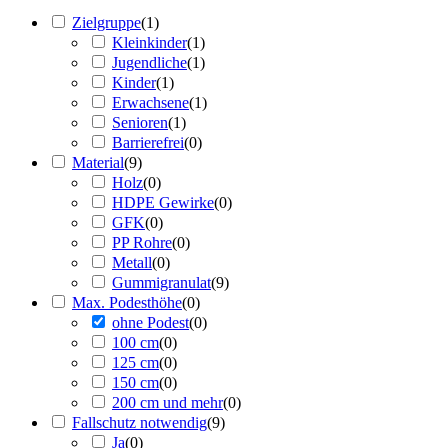
Zielgruppe
(
1
)
Kleinkinder
(
1
)
Jugendliche
(
1
)
Kinder
(
1
)
Erwachsene
(
1
)
Senioren
(
1
)
Barrierefrei
(
0
)
Material
(
9
)
Holz
(
0
)
HDPE Gewirke
(
0
)
GFK
(
0
)
PP Rohre
(
0
)
Metall
(
0
)
Gummigranulat
(
9
)
Max. Podesthöhe
(
0
)
ohne Podest
(
0
)
100 cm
(
0
)
125 cm
(
0
)
150 cm
(
0
)
200 cm und mehr
(
0
)
Fallschutz notwendig
(
9
)
Ja
(
0
)