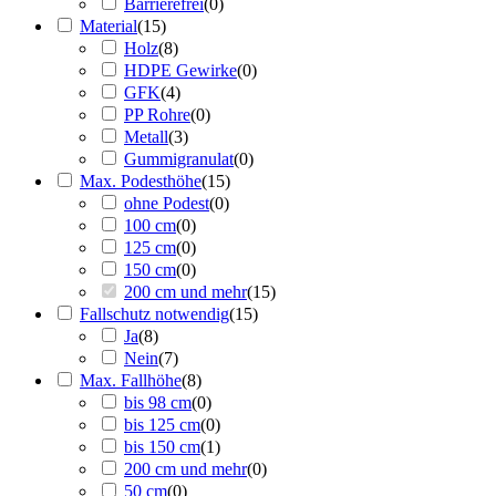
Barrierefrei
(
0
)
Material
(
15
)
Holz
(
8
)
HDPE Gewirke
(
0
)
GFK
(
4
)
PP Rohre
(
0
)
Metall
(
3
)
Gummigranulat
(
0
)
Max. Podesthöhe
(
15
)
ohne Podest
(
0
)
100 cm
(
0
)
125 cm
(
0
)
150 cm
(
0
)
200 cm und mehr
(
15
)
Fallschutz notwendig
(
15
)
Ja
(
8
)
Nein
(
7
)
Max. Fallhöhe
(
8
)
bis 98 cm
(
0
)
bis 125 cm
(
0
)
bis 150 cm
(
1
)
200 cm und mehr
(
0
)
50 cm
(
0
)