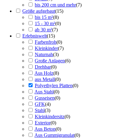
bis 200 cm und mehr
(
7
)
Größe aufgebaut
(
15
)
bis 15 m²
(
8
)
15 - 30 m²
(
0
)
ab 30 m²
(
7
)
Erlebniswelt
(
15
)
Farbenfroh
(
0
)
Kleinkinder
(
7
)
Naturnah
(
3
)
Große Anlagen
(
6
)
Drehbar
(
0
)
Aus Holz
(
8
)
aus Metall
(
0
)
Polyethylen Platten
(
0
)
Aus Stahl
(
0
)
Gusseisen
(
0
)
GFK
(
4
)
Stahl
(
3
)
Kleinkindersitz
(
0
)
Exterior
(
0
)
Aus Beton
(
0
)
Aus Gummigranulat
(
0
)