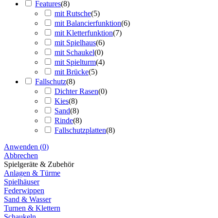
Features
(
8
)
mit Rutsche
(
5
)
mit Balancierfunktion
(
6
)
mit Kletterfunktion
(
7
)
mit Spielhaus
(
6
)
mit Schaukel
(
0
)
mit Spielturm
(
4
)
mit Brücke
(
5
)
Fallschutz
(
8
)
Dichter Rasen
(
0
)
Kies
(
8
)
Sand
(
8
)
Rinde
(
8
)
Fallschutzplatten
(
8
)
Anwenden
(
0
)
Abbrechen
Spielgeräte & Zubehör
Anlagen & Türme
Spielhäuser
Federwippen
Sand & Wasser
Turnen & Klettern
Schaukeln