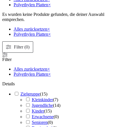
Polyethylen Platten
×
Es wurden keine Produkte gefunden, die deiner Auswahl
entsprechen.
Alles zurücksetzen
×
Polyethylen Platten
×
Filter (0)
Filter
Alles zurücksetzen
×
Polyethylen Platten
×
Details
Zielgruppe
(
15
)
Kleinkinder
(
7
)
Jugendliche
(
14
)
Kinder
(
15
)
Erwachsene
(
0
)
Senioren
(
0
)