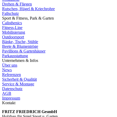
Drehen & Fliegen
Rutschen, Hügel & Kriechrohre
Fallschutz
Sport & Fitness, Park & Garten
Calisthenics
Fitness-Line
Mobilisierung
Outdoorsport
Bänke, Tische, Stühle
Beete & Blumentröge
Pavillions & Gartenhäuser
Parkausstattung
Unternehmen & Infos
Über uns
News
Referenzen
Sicherheit & Qualität
Service & Montage
Datenschutz
AGB
Impressum
Kontakt
FRITZ FRIED­RICH GesmbH
Holzbau für Spiel Sport u. Garten