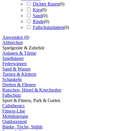
Dichter Rasen
(
0
)
Kies
(
0
)
Sand
(
0
)
Rinde
(
0
)
Fallschutzplatten
(
0
)
Anwenden
(
0
)
Abbrechen
Spielgeräte & Zubehör
Anlagen & Türme
Spielhäuser
Federwippen
Sand & Wasser
Turnen & Klettern
Schaukeln
Drehen & Fliegen
Rutschen, Hügel & Kriechrohre
Fallschutz
Sport & Fitness, Park & Garten
Calisthenics
Fitness-Line
Mobilisierung
Outdoorsport
Bänke, Tische, Stühle