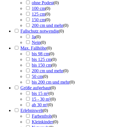
ohne Podest
(
0
)
100 cm
(
0
)
125 cm
(
0
)
150 cm
(
0
)
200 cm und mehr
(
0
)
Fallschutz notwendig
(
0
)
Ja
(
0
)
Nein
(
0
)
Max. Fallhöhe
(
0
)
bis 98 cm
(
0
)
bis 125 cm
(
0
)
bis 150 cm
(
0
)
200 cm und mehr
(
0
)
50 cm
(
0
)
bis 200 cm und mehr
(
0
)
Größe aufgebaut
(
0
)
bis 15 m²
(
0
)
15 - 30 m²
(
0
)
ab 30 m²
(
0
)
Erlebniswelt
(
0
)
Farbenfroh
(
0
)
Kleinkinder
(
0
)