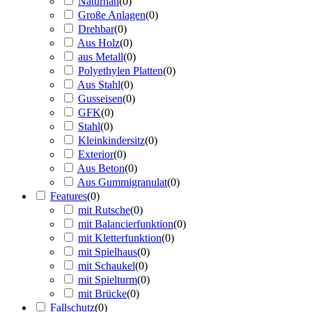
Naturnah
(
0
)
Große Anlagen
(
0
)
Drehbar
(
0
)
Aus Holz
(
0
)
aus Metall
(
0
)
Polyethylen Platten
(
0
)
Aus Stahl
(
0
)
Gusseisen
(
0
)
GFK
(
0
)
Stahl
(
0
)
Kleinkindersitz
(
0
)
Exterior
(
0
)
Aus Beton
(
0
)
Aus Gummigranulat
(
0
)
Features
(
0
)
mit Rutsche
(
0
)
mit Balancierfunktion
(
0
)
mit Kletterfunktion
(
0
)
mit Spielhaus
(
0
)
mit Schaukel
(
0
)
mit Spielturm
(
0
)
mit Brücke
(
0
)
Fallschutz
(
0
)