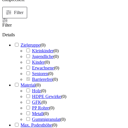
Filter
Filter
Details
Zielgruppe
(
0
)
Kleinkinder
(
0
)
Jugendliche
(
0
)
Kinder
(
0
)
Erwachsene
(
0
)
Senioren
(
0
)
Barrierefrei
(
0
)
Material
(
0
)
Holz
(
0
)
HDPE Gewirke
(
0
)
GFK
(
0
)
PP Rohre
(
0
)
Metall
(
0
)
Gummigranulat
(
0
)
Max. Podesthöhe
(
0
)