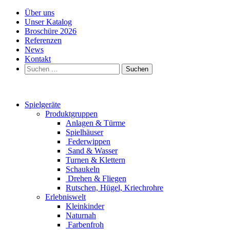
Über uns
Unser Katalog
Broschüre 2026
Referenzen
News
Kontakt
Suchen
nach:
Spielgeräte
Produktgruppen
Anlagen & Türme
Spielhäuser
Federwippen
Sand & Wasser
Turnen & Klettern
Schaukeln
Drehen & Fliegen
Rutschen, Hügel, Kriechrohre
Erlebniswelt
Kleinkinder
Naturnah
Farbenfroh