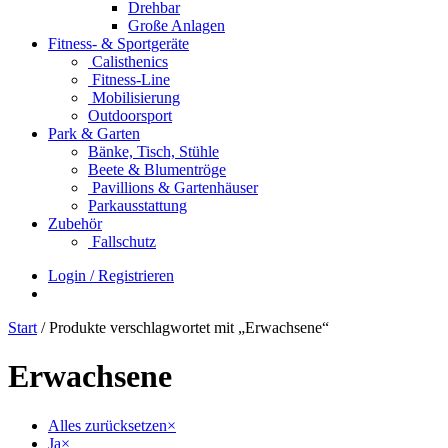
Drehbar
Große Anlagen
Fitness- & Sportgeräte
Calisthenics
Fitness-Line
Mobilisierung
Outdoorsport
Park & Garten
Bänke, Tisch, Stühle
Beete & Blumentröge
Pavillions & Gartenhäuser
Parkausstattung
Zubehör
Fallschutz
Login / Registrieren
Start
/ Produkte verschlagwortet mit „Erwachsene“
Erwachsene
Alles zurücksetzen
×
Ja
×