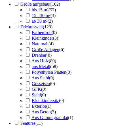
Größe aufgebaut
(
102
)
bis 15 m²
(
97
)
15 - 30 m²
(
3
)
ab 30 m²
(
2
)
Erlebniswelt
(
123
)
Farbenfroh
(
0
)
Kleinkinder
(
3
)
Naturnah
(
4
)
Große Anlagen
(
6
)
Drehbar
(
0
)
Aus Holz
(
80
)
aus Metall
(
58
)
Polyethylen Platten
(
0
)
Aus Stahl
(
0
)
Gusseisen
(
0
)
GFK
(
0
)
Stahl
(
0
)
Kleinkindersitz
(
0
)
Exterior
(
1
)
Aus Beton
(
3
)
Aus Gummigranulat
(
1
)
Features
(
11
)