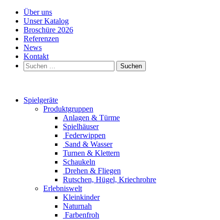
Über uns
Unser Katalog
Broschüre 2026
Referenzen
News
Kontakt
Suchen
nach:
Spielgeräte
Produktgruppen
Anlagen & Türme
Spielhäuser
Federwippen
Sand & Wasser
Turnen & Klettern
Schaukeln
Drehen & Fliegen
Rutschen, Hügel, Kriechrohre
Erlebniswelt
Kleinkinder
Naturnah
Farbenfroh