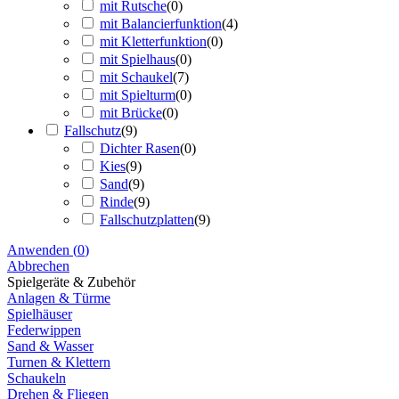
mit Rutsche
(
0
)
mit Balancierfunktion
(
4
)
mit Kletterfunktion
(
0
)
mit Spielhaus
(
0
)
mit Schaukel
(
7
)
mit Spielturm
(
0
)
mit Brücke
(
0
)
Fallschutz
(
9
)
Dichter Rasen
(
0
)
Kies
(
9
)
Sand
(
9
)
Rinde
(
9
)
Fallschutzplatten
(
9
)
Anwenden
(
0
)
Abbrechen
Spielgeräte & Zubehör
Anlagen & Türme
Spielhäuser
Federwippen
Sand & Wasser
Turnen & Klettern
Schaukeln
Drehen & Fliegen