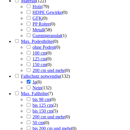
Material
(
122
)
Holz
(
79
)
HDPE Gewirke
(
0
)
GFK
(
0
)
PP Rohre
(
0
)
Metall
(
58
)
Gummigranulat
(
1
)
Max. Podesthöhe
(
0
)
ohne Podest
(
0
)
100 cm
(
0
)
125 cm
(
0
)
150 cm
(
0
)
200 cm und mehr
(
0
)
Fallschutz notwendig
(
132
)
Ja
(
0
)
Nein
(
132
)
Max. Fallhöhe
(
7
)
bis 98 cm
(
0
)
bis 125 cm
(
2
)
bis 150 cm
(
5
)
200 cm und mehr
(
0
)
50 cm
(
0
)
bis 200 cm und mehr
(
0
)