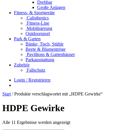
Drehbar
Große Anlagen
Fitness- & Sportgeräte
Calisthenics
Fitness-Line
Mobilisierung
Outdoorsport
Park & Garten
Bänke, Tisch, Stühle
Beete & Blumentröge
Pavillions & Gartenhäuser
Parkausstattung
Zubehör
Fallschutz
Login / Registrieren
Start
/ Produkte verschlagwortet mit „HDPE Gewirke“
HDPE Gewirke
Alle 11 Ergebnisse werden angezeigt