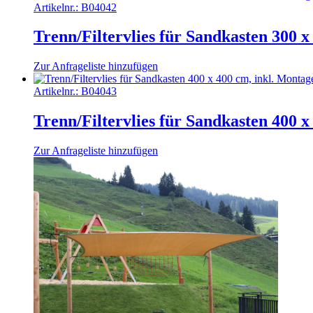
Artikelnr.:
B04042
Trenn/Filtervlies für Sandkasten 300 x
Zur Anfrageliste hinzufügen
Artikelnr.:
B04043
Trenn/Filtervlies für Sandkasten 400 x
Zur Anfrageliste hinzufügen