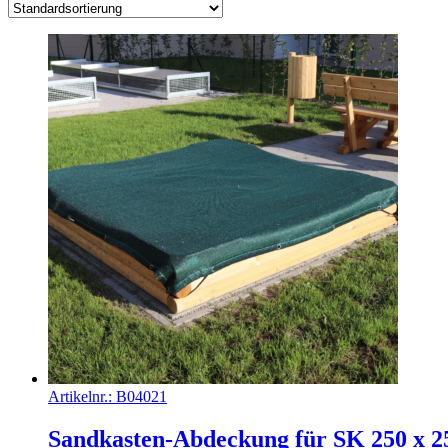
Artikelnr.:
B04021
Sandkasten-Abdeckung für SK 250 x 250