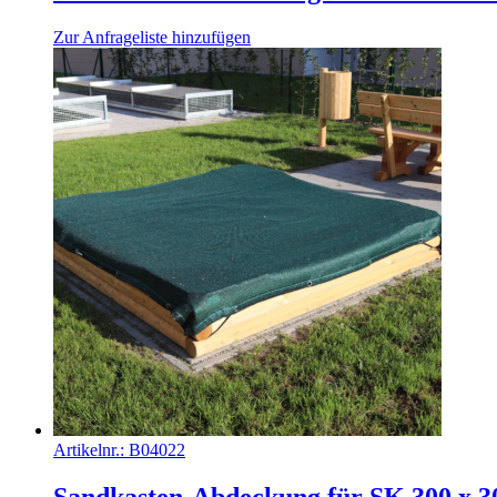
Zur Anfrageliste hinzufügen
Artikelnr.:
B04022
Sandkasten-Abdeckung für SK 300 x 300