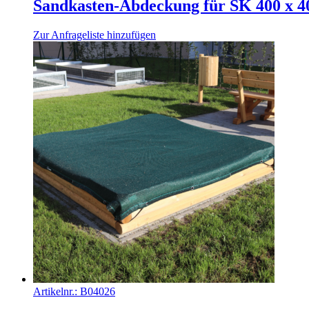
Sandkasten-Abdeckung für SK 400 x 400
Zur Anfrageliste hinzufügen
Artikelnr.:
B04026