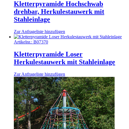
Kletterpyramide Hochschwab
drehbar, Herkulestauwerk mit
Stahleinlage
Zur Anfrageliste hinzufügen
Artikelnr.:
B07370
Kletterpyramide Loser
Herkulestauwerk mit Stahleinlage
Zur Anfrageliste hinzufügen