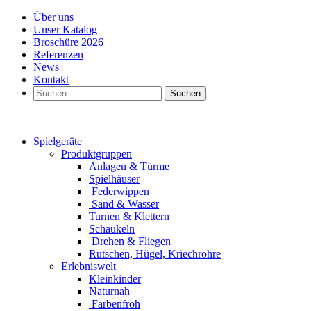
Über uns
Unser Katalog
Broschüre 2026
Referenzen
News
Kontakt
Suchen
nach:
Spielgeräte
Produktgruppen
Anlagen & Türme
Spielhäuser
Federwippen
Sand & Wasser
Turnen & Klettern
Schaukeln
Drehen & Fliegen
Rutschen, Hügel, Kriechrohre
Erlebniswelt
Kleinkinder
Naturnah
Farbenfroh