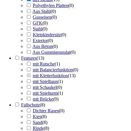
Polyethylen Platten
(
0
)
Aus Stahl
(
0
)
Gusseisen
(
0
)
GFK
(
0
)
Stahl
(
0
)
Kleinkindersitz
(
0
)
Exterior
(
0
)
Aus Beton
(
0
)
Aus Gummigranulat
(
0
)
Features
(
13
)
mit Rutsche
(
1
)
mit Balancierfunktion
(
0
)
mit Kletterfunktion
(
13
)
mit Spielhaus
(
1
)
mit Schaukel
(
0
)
mit Spielturm
(
1
)
mit Brücke
(
0
)
Fallschutz
(
8
)
Dichter Rasen
(
0
)
Kies
(
8
)
Sand
(
8
)
Rinde
(
8
)