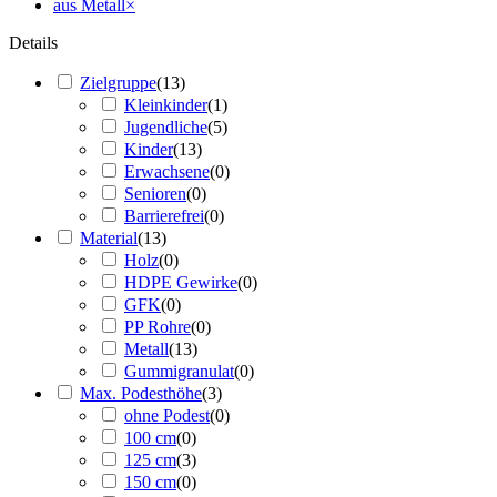
aus Metall
×
Details
Zielgruppe
(
13
)
Kleinkinder
(
1
)
Jugendliche
(
5
)
Kinder
(
13
)
Erwachsene
(
0
)
Senioren
(
0
)
Barrierefrei
(
0
)
Material
(
13
)
Holz
(
0
)
HDPE Gewirke
(
0
)
GFK
(
0
)
PP Rohre
(
0
)
Metall
(
13
)
Gummigranulat
(
0
)
Max. Podesthöhe
(
3
)
ohne Podest
(
0
)
100 cm
(
0
)
125 cm
(
3
)
150 cm
(
0
)