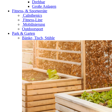
Drehbar
Große Anlagen
Fitness- & Sportgeräte
Calisthenics
Fitness-Line
Mobilisierung
Outdoorsport
Park & Garten
Bänke, Tisch, Stühle