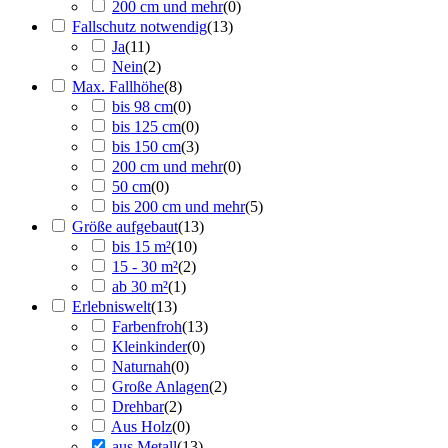
200 cm und mehr
(
0
)
Fallschutz notwendig
(
13
)
Ja
(
11
)
Nein
(
2
)
Max. Fallhöhe
(
8
)
bis 98 cm
(
0
)
bis 125 cm
(
0
)
bis 150 cm
(
3
)
200 cm und mehr
(
0
)
50 cm
(
0
)
bis 200 cm und mehr
(
5
)
Größe aufgebaut
(
13
)
bis 15 m²
(
10
)
15 - 30 m²
(
2
)
ab 30 m²
(
1
)
Erlebniswelt
(
13
)
Farbenfroh
(
13
)
Kleinkinder
(
0
)
Naturnah
(
0
)
Große Anlagen
(
2
)
Drehbar
(
2
)
Aus Holz
(
0
)
aus Metall
(
13
)