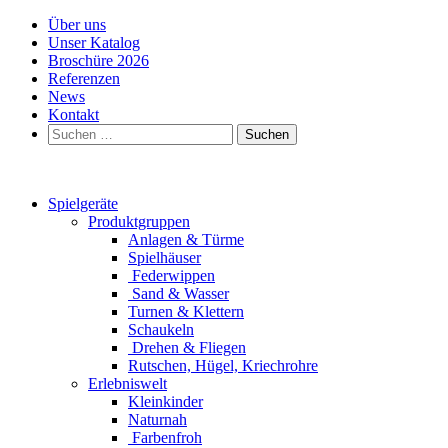
Über uns
Unser Katalog
Broschüre 2026
Referenzen
News
Kontakt
Suchen
nach:
Spielgeräte
Produktgruppen
Anlagen & Türme
Spielhäuser
Federwippen
Sand & Wasser
Turnen & Klettern
Schaukeln
Drehen & Fliegen
Rutschen, Hügel, Kriechrohre
Erlebniswelt
Kleinkinder
Naturnah
Farbenfroh