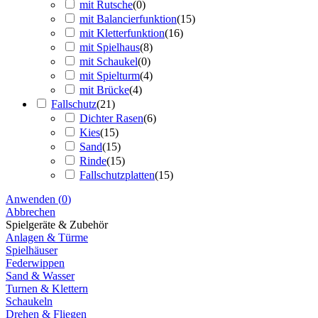
mit Rutsche
(
0
)
mit Balancierfunktion
(
15
)
mit Kletterfunktion
(
16
)
mit Spielhaus
(
8
)
mit Schaukel
(
0
)
mit Spielturm
(
4
)
mit Brücke
(
4
)
Fallschutz
(
21
)
Dichter Rasen
(
6
)
Kies
(
15
)
Sand
(
15
)
Rinde
(
15
)
Fallschutzplatten
(
15
)
Anwenden
(
0
)
Abbrechen
Spielgeräte & Zubehör
Anlagen & Türme
Spielhäuser
Federwippen
Sand & Wasser
Turnen & Klettern
Schaukeln
Drehen & Fliegen