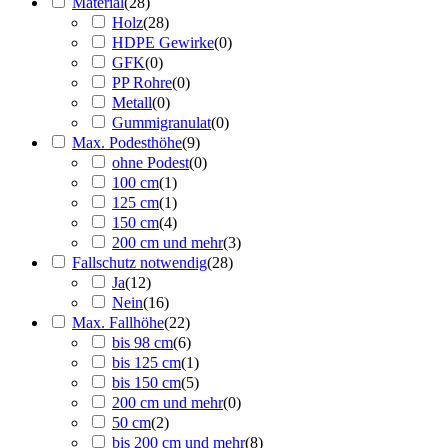
Material
(
28
)
Holz
(
28
)
HDPE Gewirke
(
0
)
GFK
(
0
)
PP Rohre
(
0
)
Metall
(
0
)
Gummigranulat
(
0
)
Max. Podesthöhe
(
9
)
ohne Podest
(
0
)
100 cm
(
1
)
125 cm
(
1
)
150 cm
(
4
)
200 cm und mehr
(
3
)
Fallschutz notwendig
(
28
)
Ja
(
12
)
Nein
(
16
)
Max. Fallhöhe
(
22
)
bis 98 cm
(
6
)
bis 125 cm
(
1
)
bis 150 cm
(
5
)
200 cm und mehr
(
0
)
50 cm
(
2
)
bis 200 cm und mehr
(
8
)