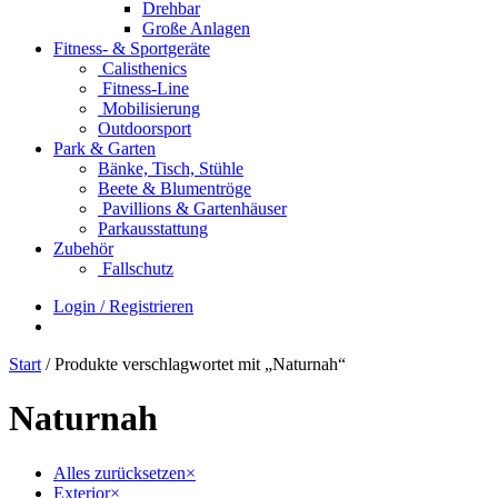
Drehbar
Große Anlagen
Fitness- & Sportgeräte
Calisthenics
Fitness-Line
Mobilisierung
Outdoorsport
Park & Garten
Bänke, Tisch, Stühle
Beete & Blumentröge
Pavillions & Gartenhäuser
Parkausstattung
Zubehör
Fallschutz
Login / Registrieren
Start
/ Produkte verschlagwortet mit „Naturnah“
Naturnah
Alles zurücksetzen
×
Exterior
×