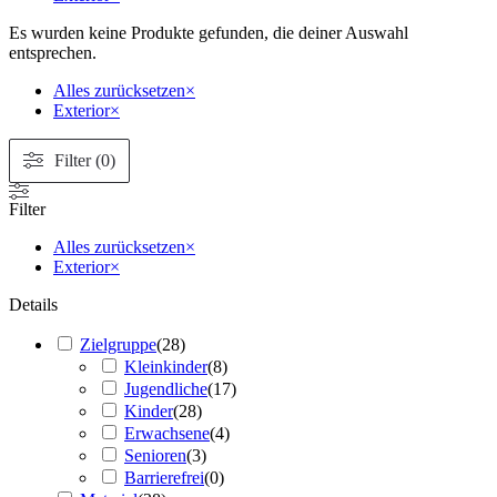
Es wurden keine Produkte gefunden, die deiner Auswahl
entsprechen.
Alles zurücksetzen
×
Exterior
×
Filter (0)
Filter
Alles zurücksetzen
×
Exterior
×
Details
Zielgruppe
(
28
)
Kleinkinder
(
8
)
Jugendliche
(
17
)
Kinder
(
28
)
Erwachsene
(
4
)
Senioren
(
3
)
Barrierefrei
(
0
)