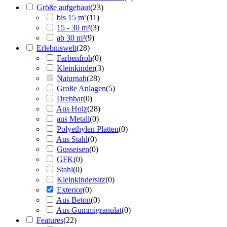
Größe aufgebaut
(
23
)
bis 15 m²
(
11
)
15 - 30 m²
(
3
)
ab 30 m²
(
9
)
Erlebniswelt
(
28
)
Farbenfroh
(
0
)
Kleinkinder
(
3
)
Naturnah
(
28
)
Große Anlagen
(
5
)
Drehbar
(
0
)
Aus Holz
(
28
)
aus Metall
(
0
)
Polyethylen Platten
(
0
)
Aus Stahl
(
0
)
Gusseisen
(
0
)
GFK
(
0
)
Stahl
(
0
)
Kleinkindersitz
(
0
)
Exterior
(
0
)
Aus Beton
(
0
)
Aus Gummigranulat
(
0
)
Features
(
22
)