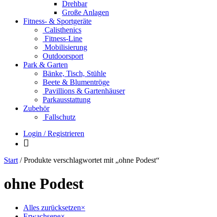
Drehbar
Große Anlagen
Fitness- & Sportgeräte
Calisthenics
Fitness-Line
Mobilisierung
Outdoorsport
Park & Garten
Bänke, Tisch, Stühle
Beete & Blumentröge
Pavillions & Gartenhäuser
Parkausstattung
Zubehör
Fallschutz
Login / Registrieren
Start
/ Produkte verschlagwortet mit „ohne Podest“
ohne Podest
Alles zurücksetzen
×
Erwachsene
×