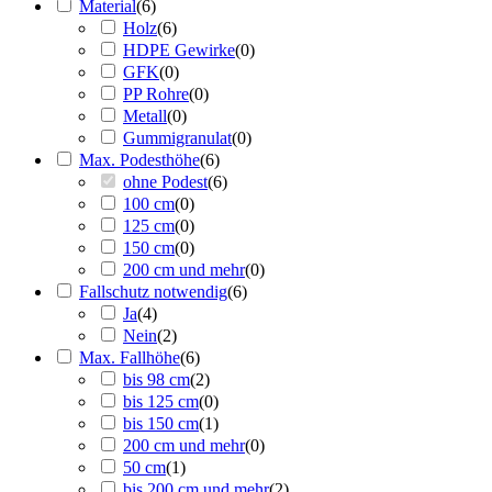
Material
(
6
)
Holz
(
6
)
HDPE Gewirke
(
0
)
GFK
(
0
)
PP Rohre
(
0
)
Metall
(
0
)
Gummigranulat
(
0
)
Max. Podesthöhe
(
6
)
ohne Podest
(
6
)
100 cm
(
0
)
125 cm
(
0
)
150 cm
(
0
)
200 cm und mehr
(
0
)
Fallschutz notwendig
(
6
)
Ja
(
4
)
Nein
(
2
)
Max. Fallhöhe
(
6
)
bis 98 cm
(
2
)
bis 125 cm
(
0
)
bis 150 cm
(
1
)
200 cm und mehr
(
0
)
50 cm
(
1
)
bis 200 cm und mehr
(
2
)