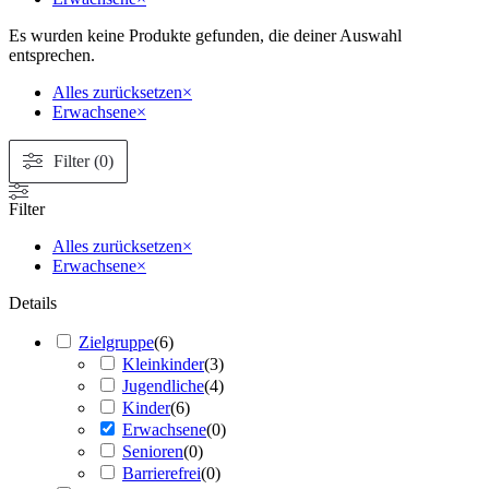
Es wurden keine Produkte gefunden, die deiner Auswahl
entsprechen.
Alles zurücksetzen
×
Erwachsene
×
Filter (0)
Filter
Alles zurücksetzen
×
Erwachsene
×
Details
Zielgruppe
(
6
)
Kleinkinder
(
3
)
Jugendliche
(
4
)
Kinder
(
6
)
Erwachsene
(
0
)
Senioren
(
0
)
Barrierefrei
(
0
)