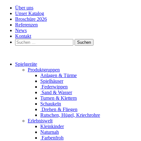
Über uns
Unser Katalog
Broschüre 2026
Referenzen
News
Kontakt
Suchen
nach:
Spielgeräte
Produktgruppen
Anlagen & Türme
Spielhäuser
Federwippen
Sand & Wasser
Turnen & Klettern
Schaukeln
Drehen & Fliegen
Rutschen, Hügel, Kriechrohre
Erlebniswelt
Kleinkinder
Naturnah
Farbenfroh