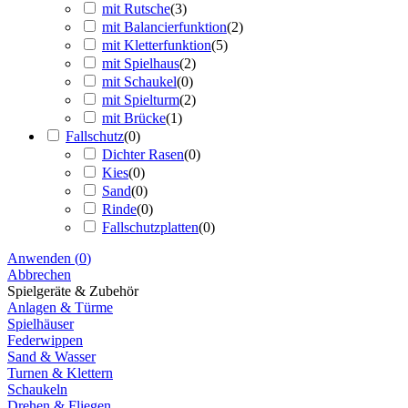
mit Rutsche
(
3
)
mit Balancierfunktion
(
2
)
mit Kletterfunktion
(
5
)
mit Spielhaus
(
2
)
mit Schaukel
(
0
)
mit Spielturm
(
2
)
mit Brücke
(
1
)
Fallschutz
(
0
)
Dichter Rasen
(
0
)
Kies
(
0
)
Sand
(
0
)
Rinde
(
0
)
Fallschutzplatten
(
0
)
Anwenden
(
0
)
Abbrechen
Spielgeräte & Zubehör
Anlagen & Türme
Spielhäuser
Federwippen
Sand & Wasser
Turnen & Klettern
Schaukeln
Drehen & Fliegen