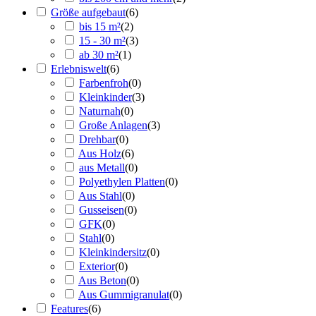
Größe aufgebaut
(
6
)
bis 15 m²
(
2
)
15 - 30 m²
(
3
)
ab 30 m²
(
1
)
Erlebniswelt
(
6
)
Farbenfroh
(
0
)
Kleinkinder
(
3
)
Naturnah
(
0
)
Große Anlagen
(
3
)
Drehbar
(
0
)
Aus Holz
(
6
)
aus Metall
(
0
)
Polyethylen Platten
(
0
)
Aus Stahl
(
0
)
Gusseisen
(
0
)
GFK
(
0
)
Stahl
(
0
)
Kleinkindersitz
(
0
)
Exterior
(
0
)
Aus Beton
(
0
)
Aus Gummigranulat
(
0
)
Features
(
6
)