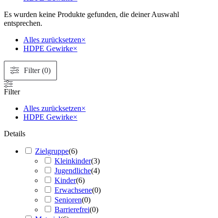
Es wurden keine Produkte gefunden, die deiner Auswahl
entsprechen.
Alles zurücksetzen
×
HDPE Gewirke
×
Filter (0)
Filter
Alles zurücksetzen
×
HDPE Gewirke
×
Details
Zielgruppe
(
6
)
Kleinkinder
(
3
)
Jugendliche
(
4
)
Kinder
(
6
)
Erwachsene
(
0
)
Senioren
(
0
)
Barrierefrei
(
0
)