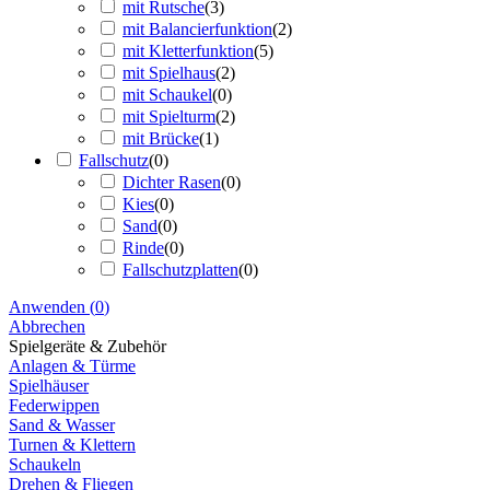
mit Rutsche
(
3
)
mit Balancierfunktion
(
2
)
mit Kletterfunktion
(
5
)
mit Spielhaus
(
2
)
mit Schaukel
(
0
)
mit Spielturm
(
2
)
mit Brücke
(
1
)
Fallschutz
(
0
)
Dichter Rasen
(
0
)
Kies
(
0
)
Sand
(
0
)
Rinde
(
0
)
Fallschutzplatten
(
0
)
Anwenden
(
0
)
Abbrechen
Spielgeräte & Zubehör
Anlagen & Türme
Spielhäuser
Federwippen
Sand & Wasser
Turnen & Klettern
Schaukeln
Drehen & Fliegen