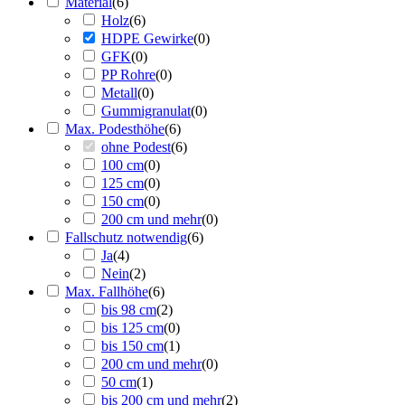
Material
(
6
)
Holz
(
6
)
HDPE Gewirke
(
0
)
GFK
(
0
)
PP Rohre
(
0
)
Metall
(
0
)
Gummigranulat
(
0
)
Max. Podesthöhe
(
6
)
ohne Podest
(
6
)
100 cm
(
0
)
125 cm
(
0
)
150 cm
(
0
)
200 cm und mehr
(
0
)
Fallschutz notwendig
(
6
)
Ja
(
4
)
Nein
(
2
)
Max. Fallhöhe
(
6
)
bis 98 cm
(
2
)
bis 125 cm
(
0
)
bis 150 cm
(
1
)
200 cm und mehr
(
0
)
50 cm
(
1
)
bis 200 cm und mehr
(
2
)