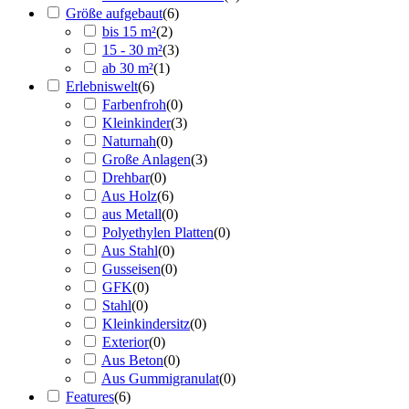
Größe aufgebaut
(
6
)
bis 15 m²
(
2
)
15 - 30 m²
(
3
)
ab 30 m²
(
1
)
Erlebniswelt
(
6
)
Farbenfroh
(
0
)
Kleinkinder
(
3
)
Naturnah
(
0
)
Große Anlagen
(
3
)
Drehbar
(
0
)
Aus Holz
(
6
)
aus Metall
(
0
)
Polyethylen Platten
(
0
)
Aus Stahl
(
0
)
Gusseisen
(
0
)
GFK
(
0
)
Stahl
(
0
)
Kleinkindersitz
(
0
)
Exterior
(
0
)
Aus Beton
(
0
)
Aus Gummigranulat
(
0
)
Features
(
6
)