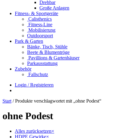
Drehbar
Große Anlagen
Fitness- & Sportgeräte
Calisthenics
Fitness-Line
Mobilisierung
Outdoorsport
Park & Garten
Bänke, Tisch, Stühle
Beete & Blumentröge
Pavillions & Gartenhäuser
Parkausstattung
Zubehör
Fallschutz
Login / Registrieren
Start
/ Produkte verschlagwortet mit „ohne Podest“
ohne Podest
Alles zurücksetzen
×
HDPE Gewirke
×