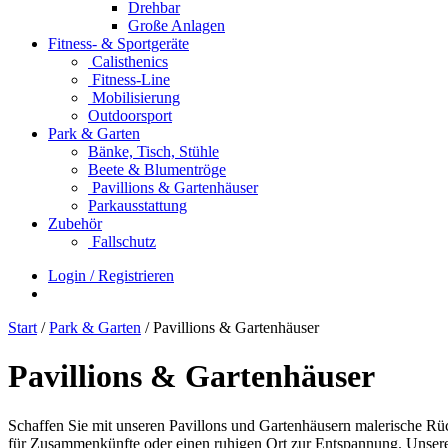
Drehbar
Große Anlagen
Fitness- & Sportgeräte
Calisthenics
Fitness-Line
Mobilisierung
Outdoorsport
Park & Garten
Bänke, Tisch, Stühle
Beete & Blumentröge
Pavillions & Gartenhäuser
Parkausstattung
Zubehör
Fallschutz
Login / Registrieren
Start
/
Park & Garten
/ Pavillions & Gartenhäuser
Pavillions & Gartenhäuser
Schaffen Sie mit unseren Pavillons und Gartenhäusern malerische Rü
für Zusammenkünfte oder einen ruhigen Ort zur Entspannung. Unsere 