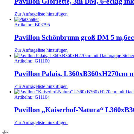
Pavillon Gloriette, 3m DM, 6-eckig i
Zur Anfrageliste hinzufügen
Artikelnr.:
B03795
Pavillon Schönbrunn groß DM 5 m,6ec
Zur Anfrageliste hinzufügen
Artikelnr.:
G11100
Pavillon Palais, L360xB360xH270cm m
Zur Anfrageliste hinzufügen
Artikelnr.:
G11104
Pavillon „Kaiserhof-Natura“ L360xB3
Zur Anfrageliste hinzufügen