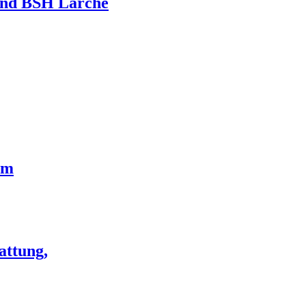
 und BSH Lärche
cm
attung,