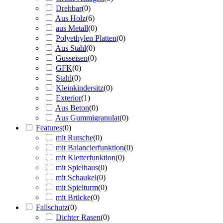
Drehbar
(
0
)
Aus Holz
(
6
)
aus Metall
(
0
)
Polyethylen Platten
(
0
)
Aus Stahl
(
0
)
Gusseisen
(
0
)
GFK
(
0
)
Stahl
(
0
)
Kleinkindersitz
(
0
)
Exterior
(
1
)
Aus Beton
(
0
)
Aus Gummigranulat
(
0
)
Features
(
0
)
mit Rutsche
(
0
)
mit Balancierfunktion
(
0
)
mit Kletterfunktion
(
0
)
mit Spielhaus
(
0
)
mit Schaukel
(
0
)
mit Spielturm
(
0
)
mit Brücke
(
0
)
Fallschutz
(
0
)
Dichter Rasen
(
0
)