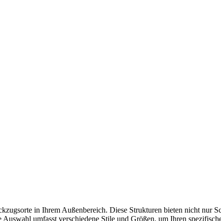
ckzugsorte in Ihrem Außenbereich. Diese Strukturen bieten nicht nur 
Auswahl umfasst verschiedene Stile und Größen, um Ihren spezifische