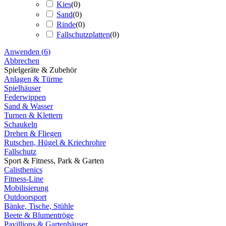
Kies
(
0
)
Sand
(
0
)
Rinde
(
0
)
Fallschutzplatten
(
0
)
Anwenden
(
6
)
Abbrechen
Spielgeräte & Zubehör
Anlagen & Türme
Spielhäuser
Federwippen
Sand & Wasser
Turnen & Klettern
Schaukeln
Drehen & Fliegen
Rutschen, Hügel & Kriechrohre
Fallschutz
Sport & Fitness, Park & Garten
Calisthenics
Fitness-Line
Mobilisierung
Outdoorsport
Bänke, Tische, Stühle
Beete & Blumentröge
Pavillions & Gartenhäuser