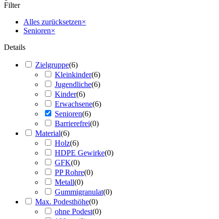
Filter
Alles zurücksetzen
×
Senioren
×
Details
Zielgruppe
(
6
)
Kleinkinder
(
6
)
Jugendliche
(
6
)
Kinder
(
6
)
Erwachsene
(
6
)
Senioren
(
6
)
Barrierefrei
(
0
)
Material
(
6
)
Holz
(
6
)
HDPE Gewirke
(
0
)
GFK
(
0
)
PP Rohre
(
0
)
Metall
(
0
)
Gummigranulat
(
0
)
Max. Podesthöhe
(
0
)
ohne Podest
(
0
)