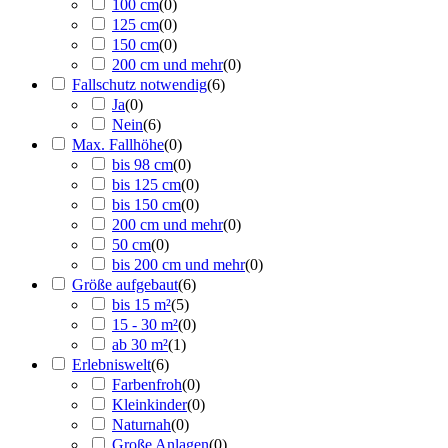
100 cm
(
0
)
125 cm
(
0
)
150 cm
(
0
)
200 cm und mehr
(
0
)
Fallschutz notwendig
(
6
)
Ja
(
0
)
Nein
(
6
)
Max. Fallhöhe
(
0
)
bis 98 cm
(
0
)
bis 125 cm
(
0
)
bis 150 cm
(
0
)
200 cm und mehr
(
0
)
50 cm
(
0
)
bis 200 cm und mehr
(
0
)
Größe aufgebaut
(
6
)
bis 15 m²
(
5
)
15 - 30 m²
(
0
)
ab 30 m²
(
1
)
Erlebniswelt
(
6
)
Farbenfroh
(
0
)
Kleinkinder
(
0
)
Naturnah
(
0
)
Große Anlagen
(
0
)