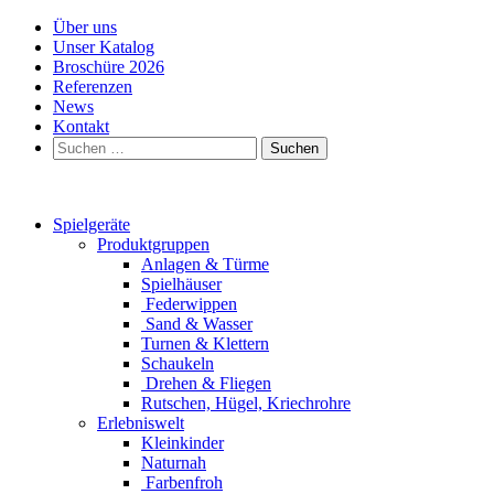
Über uns
Unser Katalog
Broschüre 2026
Referenzen
News
Kontakt
Suchen
nach:
Spielgeräte
Produktgruppen
Anlagen & Türme
Spielhäuser
Federwippen
Sand & Wasser
Turnen & Klettern
Schaukeln
Drehen & Fliegen
Rutschen, Hügel, Kriechrohre
Erlebniswelt
Kleinkinder
Naturnah
Farbenfroh