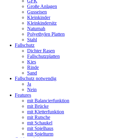
GFK
Große Anlagen
Gusseisen
Kleinkinder
Kleinkindersitz
Naturnah
Polyethylen Platten
Stahl
Fallschutz
Dichter Rasen
Fallschutzplatten
Kies
Rinde
Sand
Fallschutz notwendig
Ja
Nein
Features
mit Balancierfunktion
mit Brücke
mit Kletterfunktion
mit Rutsche
mit Schaukel
mit Spielhaus
mit Spielturm