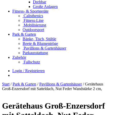
Drehbar
Große Anlagen
Fitness- & Sportgeräte
Calisthenics
Fitness-Line
Mobilisierung
Outdoorsport
Park & Garten
Bänke, Tisch, Stühle
Beete & Blumentröge
Pavillions & Gartenhäuser
Parkausstattung
Zubehör
Fallschutz
Login / Registrieren
Start
/
Park & Garten
/
Pavillions & Gartenhäuser
/ Gerätehaus
Groß-Enzersdorf mit Satteldach, Nut Feder Wandstärke 2 cm,
Gerätehaus Groß-Enzersdorf