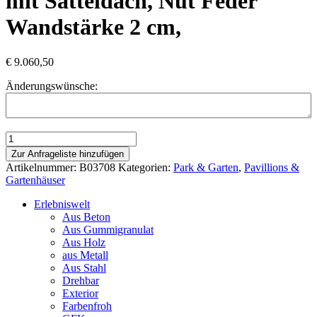
mit Satteldach, Nut Feder
Wandstärke 2 cm,
€
9.060,50
Änderungswünsche:
Gerätehaus
Groß-
Zur Anfrageliste hinzufügen
Enzersdorf
Artikelnummer:
B03708
Kategorien:
Park & Garten
,
Pavillions &
mit
Gartenhäuser
Satteldach,
Nut
Erlebniswelt
Feder
Aus Beton
Wandstärke
Aus Gummigranulat
2
Aus Holz
cm,
aus Metall
Menge
Aus Stahl
Drehbar
Exterior
Farbenfroh