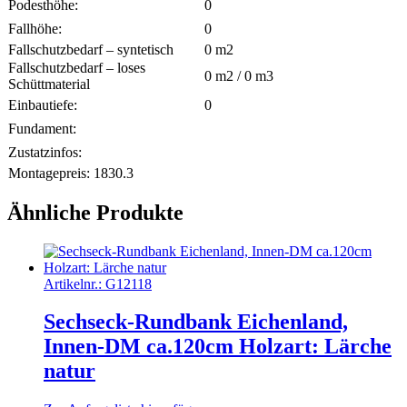
Podesthöhe:
0
Fallhöhe:
0
Fallschutzbedarf – syntetisch
0
m2
Fallschutzbedarf – loses
0
m2 /
0
m3
Schüttmaterial
Einbautiefe:
0
Fundament:
Zustatzinfos:
Montagepreis:
1830.3
Ähnliche Produkte
Artikelnr.:
G12118
Sechseck-Rundbank Eichenland,
Innen-DM ca.120cm Holzart: Lärche
natur