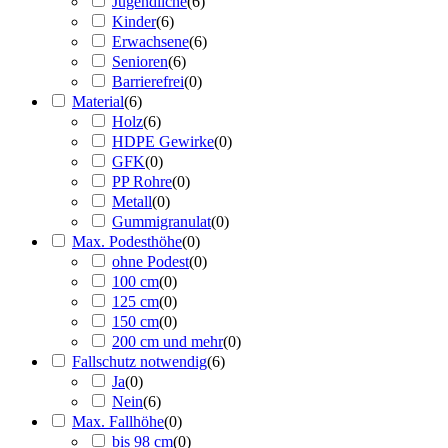
Jugendliche
(
6
)
Kinder
(
6
)
Erwachsene
(
6
)
Senioren
(
6
)
Barrierefrei
(
0
)
Material
(
6
)
Holz
(
6
)
HDPE Gewirke
(
0
)
GFK
(
0
)
PP Rohre
(
0
)
Metall
(
0
)
Gummigranulat
(
0
)
Max. Podesthöhe
(
0
)
ohne Podest
(
0
)
100 cm
(
0
)
125 cm
(
0
)
150 cm
(
0
)
200 cm und mehr
(
0
)
Fallschutz notwendig
(
6
)
Ja
(
0
)
Nein
(
6
)
Max. Fallhöhe
(
0
)
bis 98 cm
(
0
)