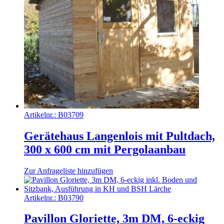
Artikelnr.:
B03709
Gerätehaus Langenlois mit Pultdach,
300 x 600 cm mit Pergolaanbau
Zur Anfrageliste hinzufügen
Artikelnr.:
B03790
Pavillon Gloriette, 3m DM, 6-eckig