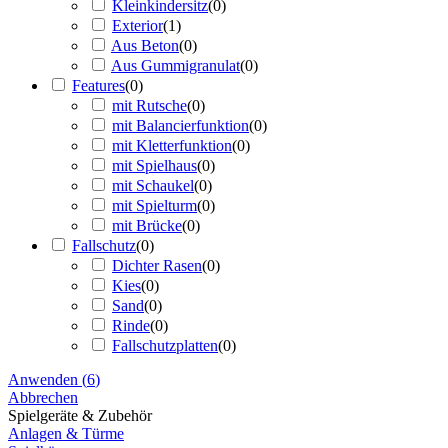
Kleinkindersitz
(
0
)
Exterior
(
1
)
Aus Beton
(
0
)
Aus Gummigranulat
(
0
)
Features
(
0
)
mit Rutsche
(
0
)
mit Balancierfunktion
(
0
)
mit Kletterfunktion
(
0
)
mit Spielhaus
(
0
)
mit Schaukel
(
0
)
mit Spielturm
(
0
)
mit Brücke
(
0
)
Fallschutz
(
0
)
Dichter Rasen
(
0
)
Kies
(
0
)
Sand
(
0
)
Rinde
(
0
)
Fallschutzplatten
(
0
)
Anwenden
(
6
)
Abbrechen
Spielgeräte & Zubehör
Anlagen & Türme