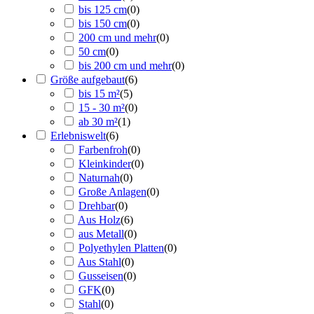
bis 125 cm
(
0
)
bis 150 cm
(
0
)
200 cm und mehr
(
0
)
50 cm
(
0
)
bis 200 cm und mehr
(
0
)
Größe aufgebaut
(
6
)
bis 15 m²
(
5
)
15 - 30 m²
(
0
)
ab 30 m²
(
1
)
Erlebniswelt
(
6
)
Farbenfroh
(
0
)
Kleinkinder
(
0
)
Naturnah
(
0
)
Große Anlagen
(
0
)
Drehbar
(
0
)
Aus Holz
(
6
)
aus Metall
(
0
)
Polyethylen Platten
(
0
)
Aus Stahl
(
0
)
Gusseisen
(
0
)
GFK
(
0
)
Stahl
(
0
)