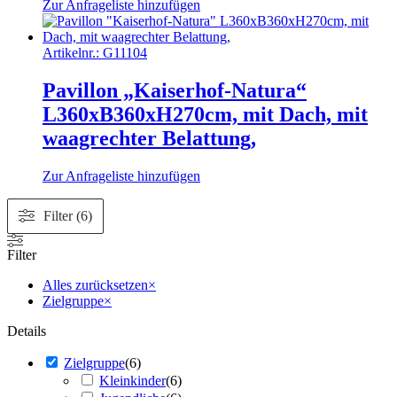
Zur Anfrageliste hinzufügen
Artikelnr.:
G11104
Pavillon „Kaiserhof-Natura“
L360xB360xH270cm, mit Dach, mit
waagrechter Belattung,
Zur Anfrageliste hinzufügen
Filter (6)
Filter
Alles zurücksetzen
×
Zielgruppe
×
Details
Zielgruppe
(
6
)
Kleinkinder
(
6
)