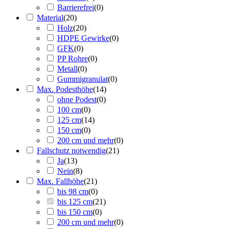
Barrierefrei
(
0
)
Material
(
20
)
Holz
(
20
)
HDPE Gewirke
(
0
)
GFK
(
0
)
PP Rohre
(
0
)
Metall
(
0
)
Gummigranulat
(
0
)
Max. Podesthöhe
(
14
)
ohne Podest
(
0
)
100 cm
(
0
)
125 cm
(
14
)
150 cm
(
0
)
200 cm und mehr
(
0
)
Fallschutz notwendig
(
21
)
Ja
(
13
)
Nein
(
8
)
Max. Fallhöhe
(
21
)
bis 98 cm
(
0
)
bis 125 cm
(
21
)
bis 150 cm
(
0
)
200 cm und mehr
(
0
)