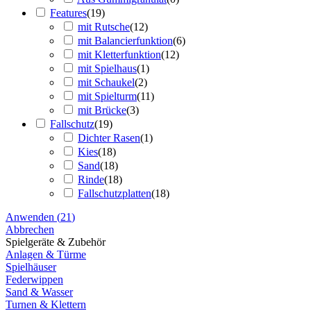
Features
(
19
)
mit Rutsche
(
12
)
mit Balancierfunktion
(
6
)
mit Kletterfunktion
(
12
)
mit Spielhaus
(
1
)
mit Schaukel
(
2
)
mit Spielturm
(
11
)
mit Brücke
(
3
)
Fallschutz
(
19
)
Dichter Rasen
(
1
)
Kies
(
18
)
Sand
(
18
)
Rinde
(
18
)
Fallschutzplatten
(
18
)
Anwenden
(
21
)
Abbrechen
Spielgeräte & Zubehör
Anlagen & Türme
Spielhäuser
Federwippen
Sand & Wasser
Turnen & Klettern