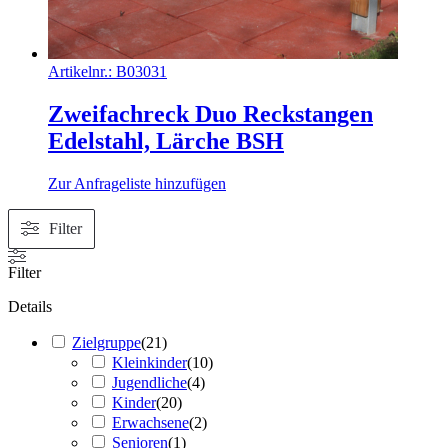
Artikelnr.:
B03031
Zweifachreck Duo Reckstangen
Edelstahl, Lärche BSH
Zur Anfrageliste hinzufügen
Filter
Filter
Details
Zielgruppe
(
21
)
Kleinkinder
(
10
)
Jugendliche
(
4
)
Kinder
(
20
)
Erwachsene
(
2
)
Senioren
(
1
)