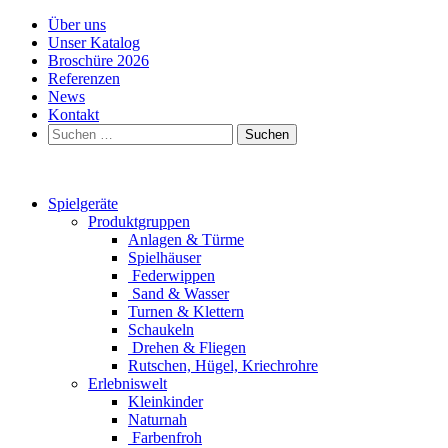
Über uns
Unser Katalog
Broschüre 2026
Referenzen
News
Kontakt
Suchen
nach:
Spielgeräte
Produktgruppen
Anlagen & Türme
Spielhäuser
Federwippen
Sand & Wasser
Turnen & Klettern
Schaukeln
Drehen & Fliegen
Rutschen, Hügel, Kriechrohre
Erlebniswelt
Kleinkinder
Naturnah
Farbenfroh