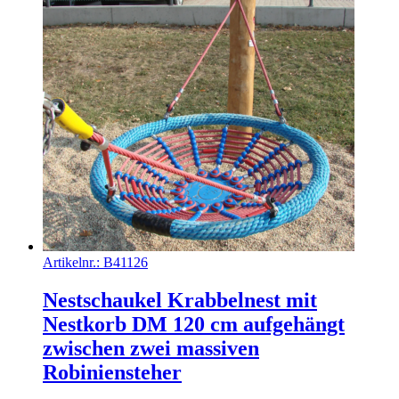
Artikelnr.:
B41126
Nestschaukel Krabbelnest mit
Nestkorb DM 120 cm aufgehängt
zwischen zwei massiven
Robiniensteher