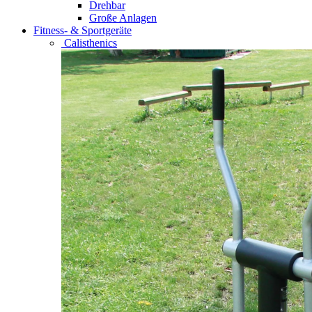
Drehbar
Große Anlagen
Fitness- & Sportgeräte
Calisthenics