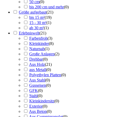
50 cm
(
0
)
bis 200 cm und mehr
(
0
)
Größe aufgebaut
(
21
)
bis 15 m²
(
19
)
15 - 30 m²
(
1
)
ab 30 m²
(
1
)
Erlebniswelt
(
21
)
Farbenfroh
(
3
)
Kleinkinder
(
8
)
Naturnah
(
1
)
Große Anlagen
(
2
)
Drehbar
(
0
)
Aus Holz
(
21
)
aus Metall
(
0
)
Polyethylen Platten
(
0
)
Aus Stahl
(
0
)
Gusseisen
(
0
)
GFK
(
0
)
Stahl
(
0
)
Kleinkindersitz
(
0
)
Exterior
(
0
)
Aus Beton
(
0
)
Aus Gummigranulat
(
0
)