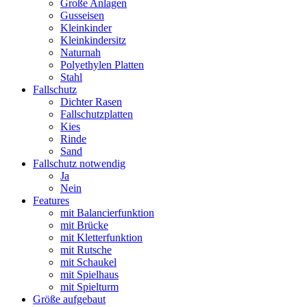
Große Anlagen
Gusseisen
Kleinkinder
Kleinkindersitz
Naturnah
Polyethylen Platten
Stahl
Fallschutz
Dichter Rasen
Fallschutzplatten
Kies
Rinde
Sand
Fallschutz notwendig
Ja
Nein
Features
mit Balancierfunktion
mit Brücke
mit Kletterfunktion
mit Rutsche
mit Schaukel
mit Spielhaus
mit Spielturm
Größe aufgebaut