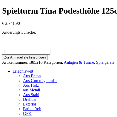
Spielturm Tina Podesthöhe 125
€
2.741,90
Änderungswünsche:
Spielturm
Tina
Zur Anfrageliste hinzufügen
Podesthöhe
Artikelnummer:
B85210
Kategorien:
Anlagen & Türme
,
Spielgeräte
125cm
Leiteraufgang
Erlebniswelt
und
Aus Beton
Maltafel
Aus Gummigranulat
Menge
Aus Holz
aus Metall
Aus Stahl
Drehbar
Exterior
Farbenfroh
GFK