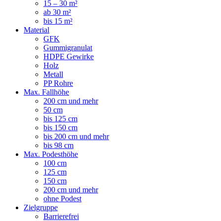
15 – 30 m²
ab 30 m²
bis 15 m²
Material
GFK
Gummigranulat
HDPE Gewirke
Holz
Metall
PP Rohre
Max. Fallhöhe
200 cm und mehr
50 cm
bis 125 cm
bis 150 cm
bis 200 cm und mehr
bis 98 cm
Max. Podesthöhe
100 cm
125 cm
150 cm
200 cm und mehr
ohne Podest
Zielgruppe
Barrierefrei