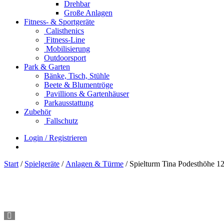
Drehbar
Große Anlagen
Fitness- & Sportgeräte
Calisthenics
Fitness-Line
Mobilisierung
Outdoorsport
Park & Garten
Bänke, Tisch, Stühle
Beete & Blumentröge
Pavillions & Gartenhäuser
Parkausstattung
Zubehör
Fallschutz
Login / Registrieren
Start
/
Spielgeräte
/
Anlagen & Türme
/ Spielturm Tina Podesthöhe 1