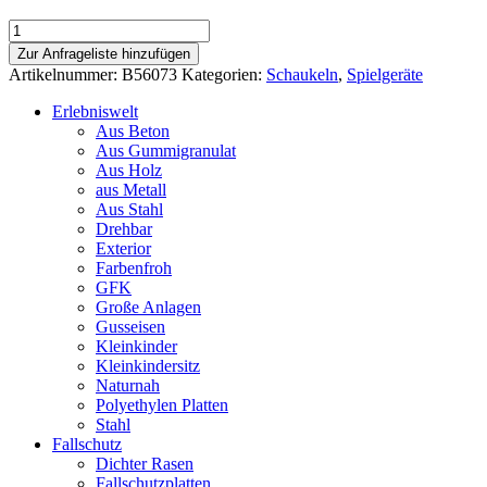
Einfachschaukel
mit
Zur Anfrageliste hinzufügen
geraden
Artikelnummer:
B56073
Kategorien:
Schaukeln
,
Spielgeräte
Stehern
m.
Erlebniswelt
Wolkenmotiv
Aus Beton
einem
Aus Gummigranulat
Kleinkindersicherheitssitz
Aus Holz
Menge
aus Metall
Aus Stahl
Drehbar
Exterior
Farbenfroh
GFK
Große Anlagen
Gusseisen
Kleinkinder
Kleinkindersitz
Naturnah
Polyethylen Platten
Stahl
Fallschutz
Dichter Rasen
Fallschutzplatten