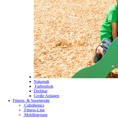
Naturnah
Farbenfroh
Drehbar
Große Anlagen
Fitness- & Sportgeräte
Calisthenics
Fitness-Line
Mobilisierung