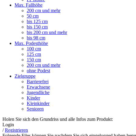
Max. Fallhöhe
200 cm und mehr
50 cm
bis 125 cm
bis 150 cm
bis 200 cm und mehr
bis 98 cm
Max. Podesthöhe
100 cm
125 cm
150 cm
200 cm und mehr
ohne Podest
Zielgruppe
Barrierefrei
Erwachsene
Jugendliche
Kinder
Kleinkinder
Senioren
Holen Sie sich den Grundriss und alle Infos zum Produkt:
Login
/
Registrieren
Folgende Files können Sie nachdem Sie sich eingelogged haben herun