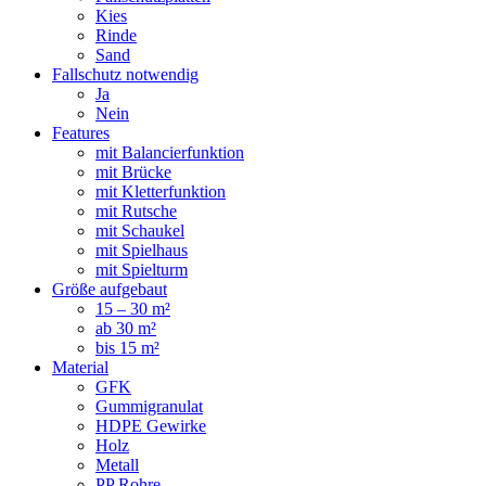
Kies
Rinde
Sand
Fallschutz notwendig
Ja
Nein
Features
mit Balancierfunktion
mit Brücke
mit Kletterfunktion
mit Rutsche
mit Schaukel
mit Spielhaus
mit Spielturm
Größe aufgebaut
15 – 30 m²
ab 30 m²
bis 15 m²
Material
GFK
Gummigranulat
HDPE Gewirke
Holz
Metall
PP Rohre