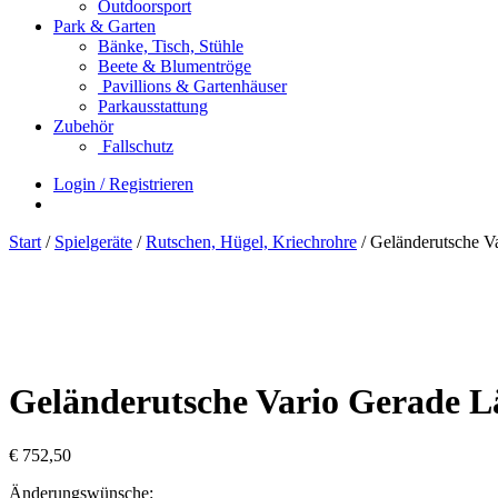
Outdoorsport
Park & Garten
Bänke, Tisch, Stühle
Beete & Blumentröge
Pavillions & Gartenhäuser
Parkausstattung
Zubehör
Fallschutz
Login / Registrieren
Start
/
Spielgeräte
/
Rutschen, Hügel, Kriechrohre
/ Geländerutsche V
Geländerutsche Vario Gerade L
€
752,50
Änderungswünsche: