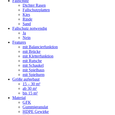
Fallschutz
Dichter Rasen
Fallschutzplatten
Kies
Rinde
Sand
Fallschutz notwendig
Ja
Nein
Features
mit Balancierfunktion
mit Brücke
mit Kletterfunktion
mit Rutsche
mit Schaukel
mit Spielhaus
mit Spielturm
Größe aufgebaut
15 – 30 m²
ab 30 m²
bis 15 m²
Material
GFK
Gummigranulat
HDPE Gewirke