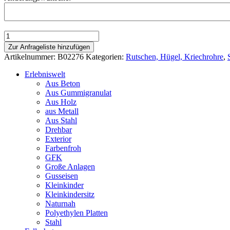
Geländerutsche
Vario
Zur Anfrageliste hinzufügen
Gerade
Artikelnummer:
B02276
Kategorien:
Rutschen, Hügel, Kriechrohre
,
Länge
100
Erlebniswelt
cm
Aus Beton
gerades
Aus Gummigranulat
Element
Aus Holz
Länge
aus Metall
100
Aus Stahl
cm
Drehbar
Menge
Exterior
Farbenfroh
GFK
Große Anlagen
Gusseisen
Kleinkinder
Kleinkindersitz
Naturnah
Polyethylen Platten
Stahl