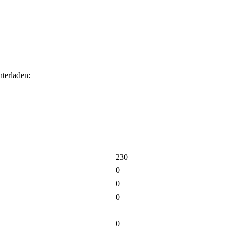
terladen:
230
0
0
0
0