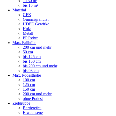
ab 30 m²
bis 15 m²
Material
GFK
Gummigranulat
HDPE Gewirke
Holz
Metall
PP Rohre
Max. Fallhöhe
200 cm und mehr
50 cm
bis 125 cm
bis 150 cm
bis 200 cm und mehr
bis 98 cm
Max. Podesthöhe
100 cm
125 cm
150 cm
200 cm und mehr
ohne Podest
Zielgruppe
Barrierefrei
Erwachsene