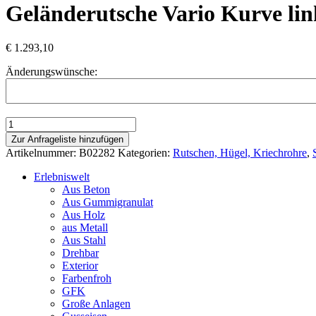
Geländerutsche Vario Kurve link
€
1.293,10
Änderungswünsche:
Geländerutsche
Vario
Zur Anfrageliste hinzufügen
Kurve
Artikelnummer:
B02282
Kategorien:
Rutschen, Hügel, Kriechrohre
,
links/rechts,
45°
Erlebniswelt
Kurve
Aus Beton
links/rechts,
Aus Gummigranulat
45°,
Aus Holz
Länge
aus Metall
ca.
Aus Stahl
230
Drehbar
cm
Exterior
Menge
Farbenfroh
GFK
Große Anlagen