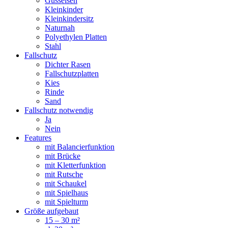
Gusseisen
Kleinkinder
Kleinkindersitz
Naturnah
Polyethylen Platten
Stahl
Fallschutz
Dichter Rasen
Fallschutzplatten
Kies
Rinde
Sand
Fallschutz notwendig
Ja
Nein
Features
mit Balancierfunktion
mit Brücke
mit Kletterfunktion
mit Rutsche
mit Schaukel
mit Spielhaus
mit Spielturm
Größe aufgebaut
15 – 30 m²