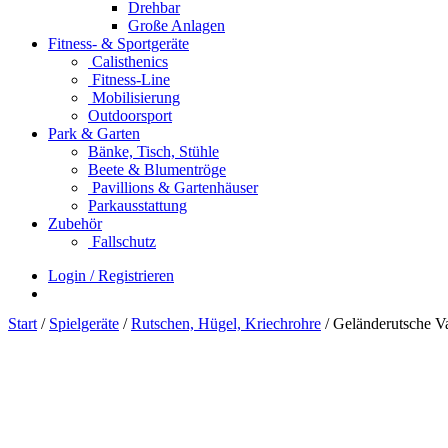
Drehbar
Große Anlagen
Fitness- & Sportgeräte
Calisthenics
Fitness-Line
Mobilisierung
Outdoorsport
Park & Garten
Bänke, Tisch, Stühle
Beete & Blumentröge
Pavillions & Gartenhäuser
Parkausstattung
Zubehör
Fallschutz
Login / Registrieren
Start
/
Spielgeräte
/
Rutschen, Hügel, Kriechrohre
/ Geländerutsche Va