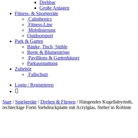
Drehbar
Große Anlagen
Fitness- & Sportgeräte
Calisthenics
Fitness-Line
Mobilisierung
Outdoorsport
Park & Garten
Bänke, Tisch, Stühle
Beete & Blumentröge
Pavillions & Gartenhäuser
Parkausstattung
Zubehör
Fallschutz
Login / Registrieren
Start
/
Spielgeräte
/
Drehen & Fliegen
/ Hängendes Kugellabyrinth,
rechteckige Form Siebdruckplatte mit Acrylglas, Steher in Robinie