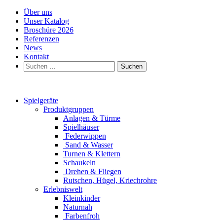
Über uns
Unser Katalog
Broschüre 2026
Referenzen
News
Kontakt
Suchen
nach:
Spielgeräte
Produktgruppen
Anlagen & Türme
Spielhäuser
Federwippen
Sand & Wasser
Turnen & Klettern
Schaukeln
Drehen & Fliegen
Rutschen, Hügel, Kriechrohre
Erlebniswelt
Kleinkinder
Naturnah
Farbenfroh