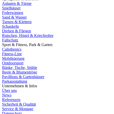
Anlagen & Türme
Spielhäuser
Federwippen
Sand & Wasser
Turnen & Klettern
Schaukeln
Drehen & Fliegen
Rutschen, Hügel & Kriechrohre
Fallschutz
Sport & Fitness, Park & Garten
Calisthenics
Fitness-Line
Mobilisierung
Outdoorsport
Bänke, Tische, Stühle
Beete & Blumentröge
Pavillions & Gartenhäuser
Parkausstattung
Unternehmen & Infos
Über uns
News
Referenzen
Sicherheit & Qualität
Service & Montage
Datenschutz