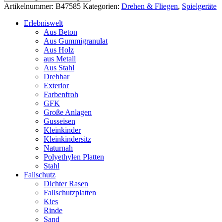
rechteckige
Artikelnummer:
B47585
Kategorien:
Drehen & Fliegen
,
Spielgeräte
Form
Siebdruckplatte
Erlebniswelt
mit
Aus Beton
Acrylglas,
Aus Gummigranulat
Steher
Aus Holz
in
aus Metall
Robinie
Aus Stahl
Menge
Drehbar
Exterior
Farbenfroh
GFK
Große Anlagen
Gusseisen
Kleinkinder
Kleinkindersitz
Naturnah
Polyethylen Platten
Stahl
Fallschutz
Dichter Rasen
Fallschutzplatten
Kies
Rinde
Sand