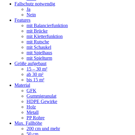
Fallschutz notwendig
Ja
Nein
Features
mit Balancierfunktion
mit Brücke
mit Kletterfunktion
mit Rutsche
mit Schaukel
mit Spielhaus
mit Spielturm
Größe aufgebaut
15 – 30 m²
ab 30 m²
bis 15 m²
Material
GFK
Gummigranulat
HDPE Gewirke
Holz
Metall
PP Rohre
Max. Fallhöhe
200 cm und mehr
50 cm