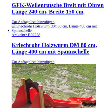
GFK-Wellenrutsche Breit mit Ohren
Länge 240 cm, Breite 150 cm
Zur Anfrageliste hinzufügen
Artikelnr.:
B02228
Kriechrohr Holzwurm DM 80 cm,
Länge 400 cm mit Spannschelle
Zur Anfrageliste hinzufügen