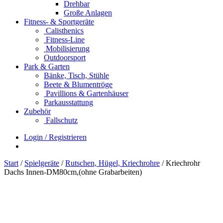
Drehbar
Große Anlagen
Fitness- & Sportgeräte
Calisthenics
Fitness-Line
Mobilisierung
Outdoorsport
Park & Garten
Bänke, Tisch, Stühle
Beete & Blumentröge
Pavillions & Gartenhäuser
Parkausstattung
Zubehör
Fallschutz
Login / Registrieren
Start
/
Spielgeräte
/
Rutschen, Hügel, Kriechrohre
/ Kriechrohr
Dachs Innen-DM80cm,(ohne Grabarbeiten)