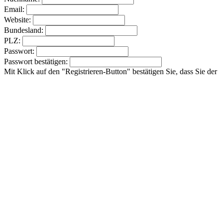
Email:
Website:
Bundesland:
PLZ:
Passwort:
Passwort bestätigen:
Mit Klick auf den "Registrieren-Button" bestätigen Sie, dass Sie der
Verwendung Ihrer Daten gemäß unserer
Datenschutzbestimmung
zustimmen.
Infomaterial beantragen
Fehler:
Kontaktformular wurde nicht gefunden.
0
0
Anfrageliste
Ihre Anfrageliste ist leer