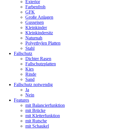
Exterior
Farbenfroh
GFK
Große Anlagen
Gusseisen
Kleinkinder
Kleinkindersitz
Naturnah
Polyethylen Platten
Stahl
Fallschutz
Dichter Rasen
Fallschutzplatten
Kies
Rinde
Sand
Fallschutz notwendig
Ja
Nein
Features
mit Balancierfunktion
mit Brücke
mit Kletterfunktion
mit Rutsche
mit Schaukel