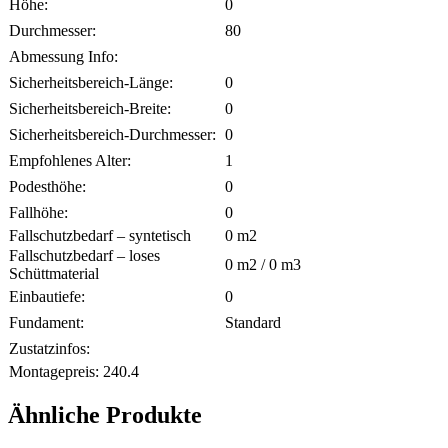
Höhe:
0
Durchmesser:
80
Abmessung Info:
Sicherheitsbereich-Länge:
0
Sicherheitsbereich-Breite:
0
Sicherheitsbereich-Durchmesser:
0
Empfohlenes Alter:
1
Podesthöhe:
0
Fallhöhe:
0
Fallschutzbedarf – syntetisch
0
m2
Fallschutzbedarf – loses
0
m2 /
0
m3
Schüttmaterial
Einbautiefe:
0
Fundament:
Standard
Zustatzinfos:
Montagepreis:
240.4
Ähnliche Produkte