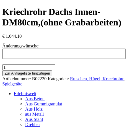
Kriechrohr Dachs Innen-
DM80cm,(ohne Grabarbeiten)
€
1.044,10
Änderungswünsche:
Kriechrohr
Dachs
Zur Anfrageliste hinzufügen
Innen-
Artikelnummer:
B02220
Kategorien:
Rutschen, Hügel, Kriechrohre
,
DM80cm,
Spielgeräte
(ohne
Grabarbeiten)
Erlebniswelt
Menge
Aus Beton
Aus Gummigranulat
Aus Holz
aus Metall
Aus Stahl
Drehbar