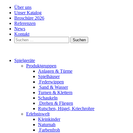
Über uns
Unser Katalog
Broschüre 2026
Referenzen
News
Kontakt
Suchen
nach:
Spielgeräte
Produktgruppen
Anlagen & Türme
Spielhäuser
Federwippen
Sand & Wasser
Turnen & Klettern
Schaukeln
Drehen & Fliegen
Rutschen, Hügel, Kriechrohre
Erlebniswelt
Kleinkinder
Naturnah
Farbenfroh