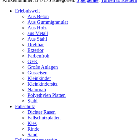
Artikelnummer:
B47175
Kategorien:
Spielgeräte
,
Turnen & Klettern
mit
Netzen
Erlebniswelt
und
Aus Beton
Seilen
Aus Gummigranulat
Menge
Aus Holz
aus Metall
Aus Stahl
Drehbar
Exterior
Farbenfroh
GFK
Große Anlagen
Gusseisen
Kleinkinder
Kleinkindersitz
Naturnah
Polyethylen Platten
Stahl
Fallschutz
Dichter Rasen
Fallschutzplatten
Kies
Rinde
Sand