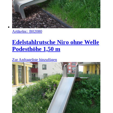
Artikelnr.:
B02080
Edelstahlrutsche Niro ohne Welle
Podesthöhe 1,50 m
Zur Anfrageliste hinzufügen