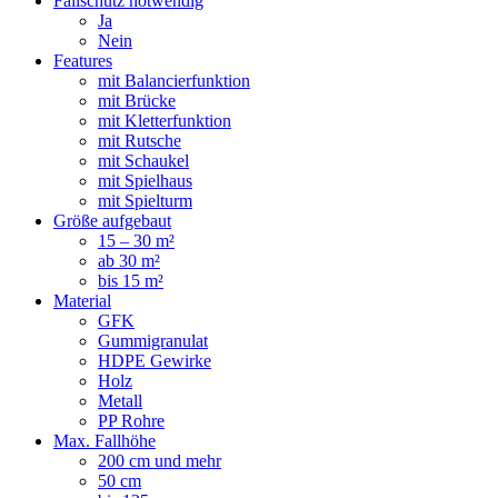
Fallschutz notwendig
Ja
Nein
Features
mit Balancierfunktion
mit Brücke
mit Kletterfunktion
mit Rutsche
mit Schaukel
mit Spielhaus
mit Spielturm
Größe aufgebaut
15 – 30 m²
ab 30 m²
bis 15 m²
Material
GFK
Gummigranulat
HDPE Gewirke
Holz
Metall
PP Rohre
Max. Fallhöhe
200 cm und mehr
50 cm