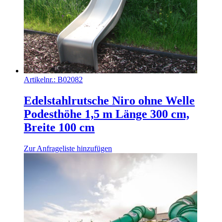
Artikelnr.:
B02082
Edelstahlrutsche Niro ohne Welle
Podesthöhe 1,5 m Länge 300 cm,
Breite 100 cm
Zur Anfrageliste hinzufügen