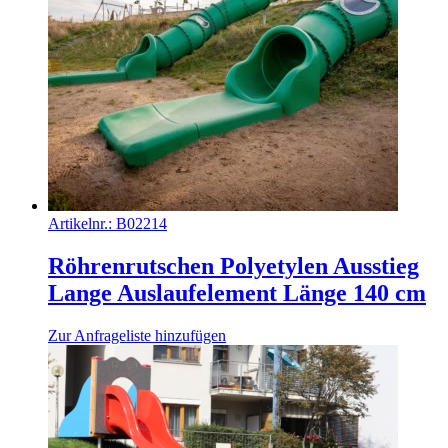
Artikelnr.:
B02214
Röhrenrutschen Polyetylen Ausstieg
Lange Auslaufelement Länge 140 cm
Zur Anfrageliste hinzufügen