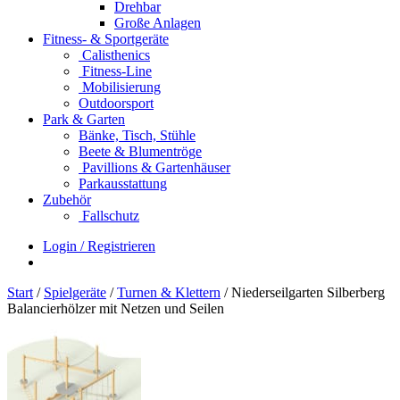
Drehbar
Große Anlagen
Fitness- & Sportgeräte
Calisthenics
Fitness-Line
Mobilisierung
Outdoorsport
Park & Garten
Bänke, Tisch, Stühle
Beete & Blumentröge
Pavillions & Gartenhäuser
Parkausstattung
Zubehör
Fallschutz
Login / Registrieren
Start
/
Spielgeräte
/
Turnen & Klettern
/ Niederseilgarten Silberberg
Balancierhölzer mit Netzen und Seilen