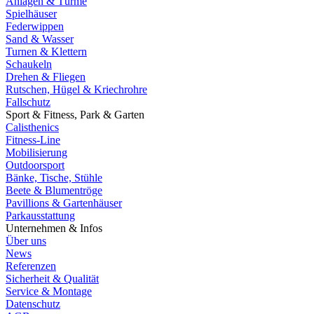
Anlagen & Türme
Spielhäuser
Federwippen
Sand & Wasser
Turnen & Klettern
Schaukeln
Drehen & Fliegen
Rutschen, Hügel & Kriechrohre
Fallschutz
Sport & Fitness, Park & Garten
Calisthenics
Fitness-Line
Mobilisierung
Outdoorsport
Bänke, Tische, Stühle
Beete & Blumentröge
Pavillions & Gartenhäuser
Parkausstattung
Unternehmen & Infos
Über uns
News
Referenzen
Sicherheit & Qualität
Service & Montage
Datenschutz