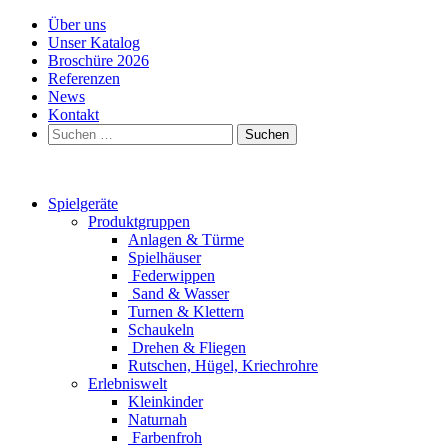
Über uns
Unser Katalog
Broschüre 2026
Referenzen
News
Kontakt
Suchen
nach:
Spielgeräte
Produktgruppen
Anlagen & Türme
Spielhäuser
Federwippen
Sand & Wasser
Turnen & Klettern
Schaukeln
Drehen & Fliegen
Rutschen, Hügel, Kriechrohre
Erlebniswelt
Kleinkinder
Naturnah
Farbenfroh