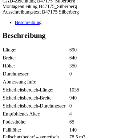
CAD-Zeichnung B47175_Silberberg
Montageanleitung B47175_Silberberg
Ausschreibungstext B47175 Silberberg
Beschreibung
Beschreibung
Länge:
690
Breite:
640
Höhe:
350
Durchmesser:
0
Abmessung Info:
Sicherheitsbereich-Länge:
1035
Sicherheitsbereich-Breite:
940
Sicherheitsbereich-Durchmesser:
0
Empfohlenes Alter:
4
Podesthöhe:
65
Fallhöhe:
140
Fallschutzbedarf – syntetisch
78.5
m2