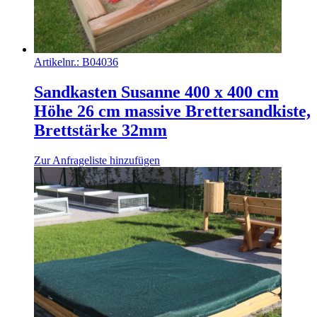
Artikelnr.:
B04036
Sandkasten Susanne 400 x 400 cm
Höhe 26 cm massive Brettersandkiste,
Brettstärke 32mm
Zur Anfrageliste hinzufügen