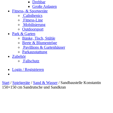
Drehbar
Große Anlagen
Fitness- & Sportgeräte
Calisthenics
Fitness-Line
Mobilisierung
Outdoorsport
Park & Garten
Bänke, Tisch, Stühle
Beete & Blumentröge
Pavillions & Gartenhäuser
Parkausstattung
Zubehör
Fallschutz
Login / Registrieren
Start
/
Spielgeräte
/
Sand & Wasser
/ Sandbaustelle Konstantin
150×150 cm Sandrutsche und Sandkran