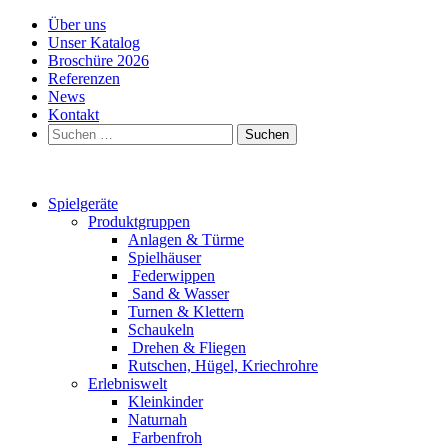
Über uns
Unser Katalog
Broschüre 2026
Referenzen
News
Kontakt
Suchen
nach:
Spielgeräte
Produktgruppen
Anlagen & Türme
Spielhäuser
Federwippen
Sand & Wasser
Turnen & Klettern
Schaukeln
Drehen & Fliegen
Rutschen, Hügel, Kriechrohre
Erlebniswelt
Kleinkinder
Naturnah
Farbenfroh