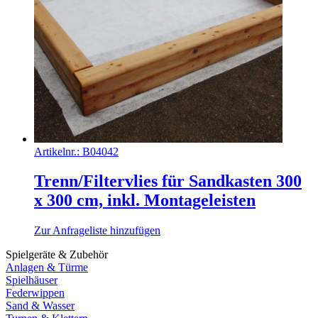
Artikelnr.:
B04042
Trenn/Filtervlies für Sandkasten 300
x 300 cm, inkl. Montageleisten
Zur Anfrageliste hinzufügen
Spielgeräte & Zubehör
Anlagen & Türme
Spielhäuser
Federwippen
Sand & Wasser