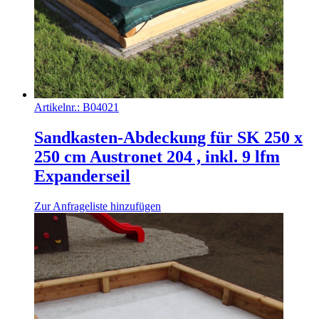
Artikelnr.:
B04021
Sandkasten-Abdeckung für SK 250 x
250 cm Austronet 204 , inkl. 9 lfm
Expanderseil
Zur Anfrageliste hinzufügen