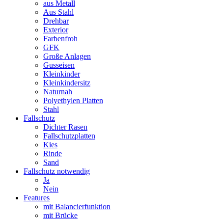
aus Metall
Aus Stahl
Drehbar
Exterior
Farbenfroh
GFK
Große Anlagen
Gusseisen
Kleinkinder
Kleinkindersitz
Naturnah
Polyethylen Platten
Stahl
Fallschutz
Dichter Rasen
Fallschutzplatten
Kies
Rinde
Sand
Fallschutz notwendig
Ja
Nein
Features
mit Balancierfunktion
mit Brücke