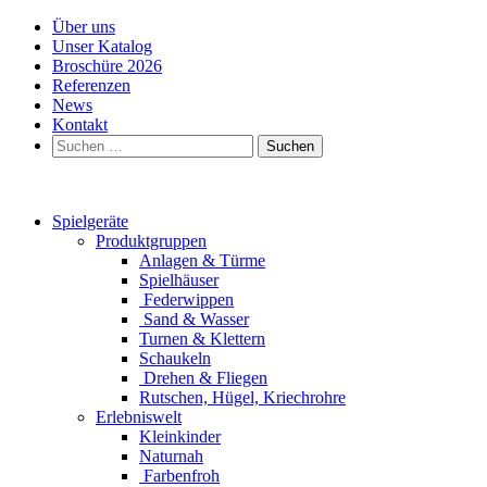
Über uns
Unser Katalog
Broschüre 2026
Referenzen
News
Kontakt
Suchen
nach:
Spielgeräte
Produktgruppen
Anlagen & Türme
Spielhäuser
Federwippen
Sand & Wasser
Turnen & Klettern
Schaukeln
Drehen & Fliegen
Rutschen, Hügel, Kriechrohre
Erlebniswelt
Kleinkinder
Naturnah
Farbenfroh