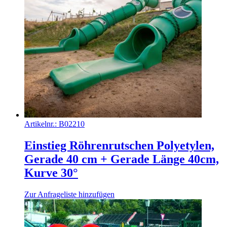
Artikelnr.:
B02210
Einstieg Röhrenrutschen Polyetylen,
Gerade 40 cm + Gerade Länge 40cm,
Kurve 30°
Zur Anfrageliste hinzufügen