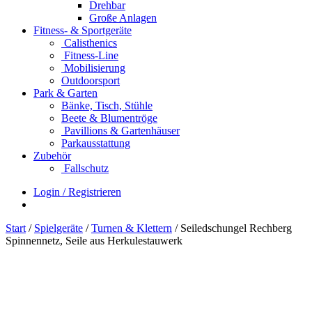
Drehbar
Große Anlagen
Fitness- & Sportgeräte
Calisthenics
Fitness-Line
Mobilisierung
Outdoorsport
Park & Garten
Bänke, Tisch, Stühle
Beete & Blumentröge
Pavillions & Gartenhäuser
Parkausstattung
Zubehör
Fallschutz
Login / Registrieren
Start
/
Spielgeräte
/
Turnen & Klettern
/ Seiledschungel Rechberg
Spinnennetz, Seile aus Herkulestauwerk