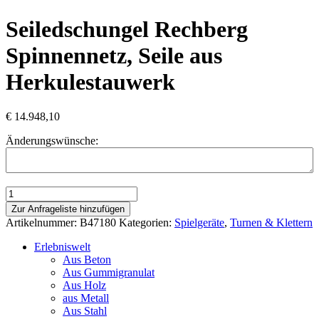
Seiledschungel Rechberg
Spinnennetz, Seile aus
Herkulestauwerk
€
14.948,10
Änderungswünsche:
Seiledschungel
Rechberg
Zur Anfrageliste hinzufügen
Spinnennetz,
Artikelnummer:
B47180
Kategorien:
Spielgeräte
,
Turnen & Klettern
Seile
aus
Erlebniswelt
Herkulestauwerk
Aus Beton
Menge
Aus Gummigranulat
Aus Holz
aus Metall
Aus Stahl