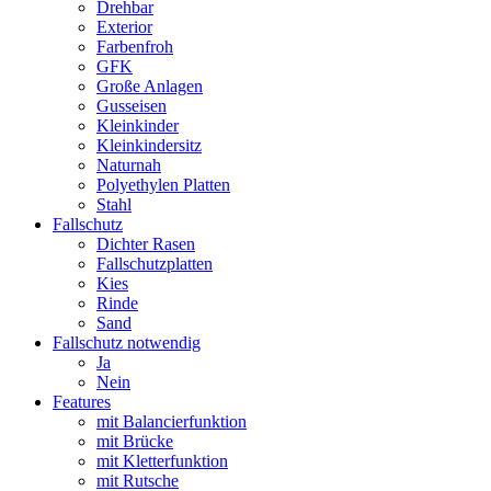
Drehbar
Exterior
Farbenfroh
GFK
Große Anlagen
Gusseisen
Kleinkinder
Kleinkindersitz
Naturnah
Polyethylen Platten
Stahl
Fallschutz
Dichter Rasen
Fallschutzplatten
Kies
Rinde
Sand
Fallschutz notwendig
Ja
Nein
Features
mit Balancierfunktion
mit Brücke
mit Kletterfunktion
mit Rutsche