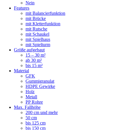
Nein
Features
mit Balancierfunktion
mit Brücke
mit Kletterfunktion
mit Rutsche
mit Schaukel
mit Spielhaus
mit Spielturm
Größe aufgebaut
15 – 30 m²
ab 30 m²
bis 15 m²
Material
GFK
Gummigranulat
HDPE Gewirke
Holz
Metall
PP Rohre
Max. Fallhöhe
200 cm und mehr
50 cm
bis 125 cm
bis 150 cm