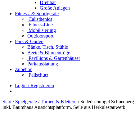
Drehbar
Große Anlagen
Fitness- & Sportgeräte
Calisthenics
Fitness-Line
Mobilisierung
Outdoorsport
Park & Garten
Bänke, Tisch, Stühle
Beete & Blumentröge
Pavillions & Gartenhäuser
Parkausstattung
Zubehör
Fallschutz
Login / Registrieren
Start
/
Spielgeräte
/
Turnen & Klettern
/ Seiledschungel Schneeberg
inkl. Baumhaus Aussichtsplattform, Seile aus Herkulestauwerk