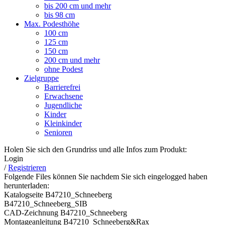
bis 200 cm und mehr
bis 98 cm
Max. Podesthöhe
100 cm
125 cm
150 cm
200 cm und mehr
ohne Podest
Zielgruppe
Barrierefrei
Erwachsene
Jugendliche
Kinder
Kleinkinder
Senioren
Holen Sie sich den Grundriss und alle Infos zum Produkt:
Login
/
Registrieren
Folgende Files können Sie nachdem Sie sich eingelogged haben
herunterladen:
Katalogseite B47210_Schneeberg
B47210_Schneeberg_SIB
CAD-Zeichnung B47210_Schneeberg
Montageanleitung B47210_Schneeberg&Rax