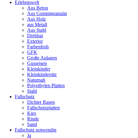
Aussichtsplattform,
Erlebniswelt
Seile
Aus Beton
aus
Aus Gummigranulat
Herkulestauwerk
Aus Holz
Menge
aus Metall
Aus Stahl
Drehbar
Exterior
Farbenfroh
GFK
Große Anlagen
Gusseisen
Kleinkinder
Kleinkindersitz
Naturnah
Polyethylen Platten
Stahl
Fallschutz
Dichter Rasen
Fallschutzplatten
Kies
Rinde
Sand
Fallschutz notwendig
Ja