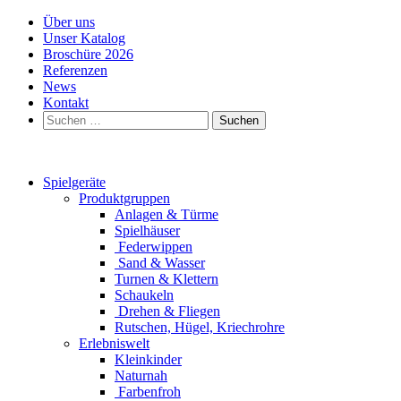
Über uns
Unser Katalog
Broschüre 2026
Referenzen
News
Kontakt
Suchen
nach:
Spielgeräte
Produktgruppen
Anlagen & Türme
Spielhäuser
Federwippen
Sand & Wasser
Turnen & Klettern
Schaukeln
Drehen & Fliegen
Rutschen, Hügel, Kriechrohre
Erlebniswelt
Kleinkinder
Naturnah
Farbenfroh