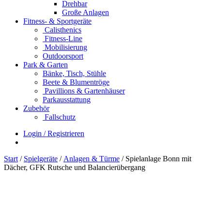
Drehbar
Große Anlagen
Fitness- & Sportgeräte
Calisthenics
Fitness-Line
Mobilisierung
Outdoorsport
Park & Garten
Bänke, Tisch, Stühle
Beete & Blumentröge
Pavillions & Gartenhäuser
Parkausstattung
Zubehör
Fallschutz
Login / Registrieren
Start
/
Spielgeräte
/
Anlagen & Türme
/ Spielanlage Bonn mit
Dächer, GFK Rutsche und Balancierübergang