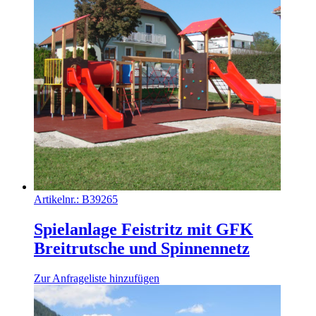
Artikelnr.:
B39265
Spielanlage Feistritz mit GFK
Breitrutsche und Spinnennetz
Zur Anfrageliste hinzufügen