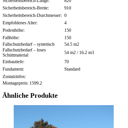
Sicherheitsbereich-Länge:
820
Sicherheitsbereich-Breite:
910
Sicherheitsbereich-Durchmesser:
0
Empfohlenes Alter:
4
Podesthöhe:
150
Fallhöhe:
150
Fallschutzbedarf – syntetisch
54.5
m2
Fallschutzbedarf – loses
54
m2 /
16.2
m3
Schüttmaterial
Einbautiefe:
70
Fundament:
Standard
Zustatzinfos:
Montagepreis:
1599.2
Ähnliche Produkte