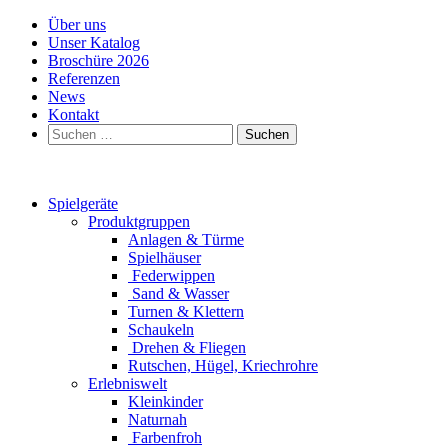
Über uns
Unser Katalog
Broschüre 2026
Referenzen
News
Kontakt
Suchen
nach:
Spielgeräte
Produktgruppen
Anlagen & Türme
Spielhäuser
Federwippen
Sand & Wasser
Turnen & Klettern
Schaukeln
Drehen & Fliegen
Rutschen, Hügel, Kriechrohre
Erlebniswelt
Kleinkinder
Naturnah
Farbenfroh