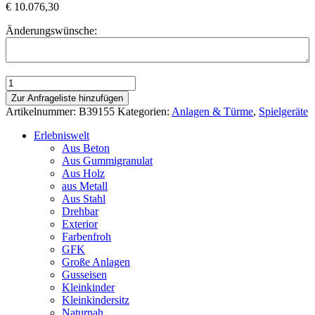
€
10.076,30
Änderungswünsche:
Spielanlage
Bonn
Zur Anfrageliste hinzufügen
mit
Artikelnummer:
B39155
Kategorien:
Anlagen & Türme
,
Spielgeräte
Dächer,
GFK
Erlebniswelt
Rutsche
Aus Beton
und
Aus Gummigranulat
Balancierübergang
Aus Holz
Menge
aus Metall
Aus Stahl
Drehbar
Exterior
Farbenfroh
GFK
Große Anlagen
Gusseisen
Kleinkinder
Kleinkindersitz
Naturnah