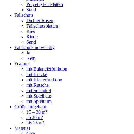
Polyethylen Platten
Stahl
Fallschutz
Dichter Rasen
Fallschutzplatten
Kies
Rinde
Sand
Fallschutz notwendig
Ja
Nein
Features
mit Balancierfunktion
mit Brücke
mit Kletterfunktion
mit Rutsche
mit Schaukel
mit Spielhaus
mit Spielturm
Größe aufgebaut
15 – 30 m²
ab 30 m²
bis 15 m²
Material
GFK