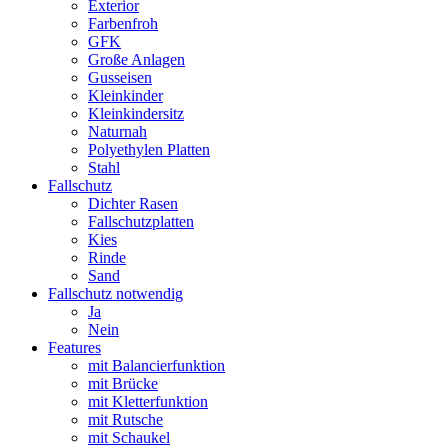
Exterior
Farbenfroh
GFK
Große Anlagen
Gusseisen
Kleinkinder
Kleinkindersitz
Naturnah
Polyethylen Platten
Stahl
Fallschutz
Dichter Rasen
Fallschutzplatten
Kies
Rinde
Sand
Fallschutz notwendig
Ja
Nein
Features
mit Balancierfunktion
mit Brücke
mit Kletterfunktion
mit Rutsche
mit Schaukel