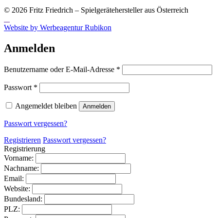
© 2026 Fritz Friedrich – Spielgerätehersteller aus Österreich
Website by Werbeagentur Rubikon
Anmelden
Erforderlich
Benutzername oder E-Mail-Adresse
*
Erforderlich
Passwort
*
Angemeldet bleiben
Anmelden
Passwort vergessen?
Registrieren
Passwort vergessen?
Registrierung
Vorname:
Nachname:
Email:
Website:
Bundesland:
PLZ: