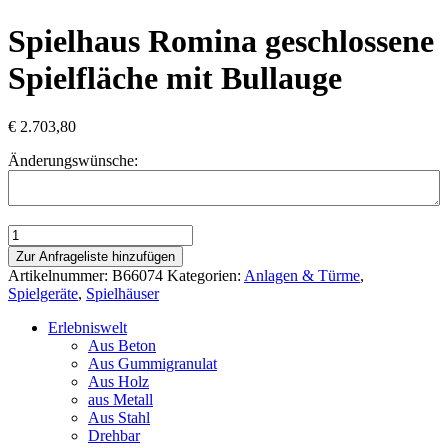
Spielhaus Romina geschlossene
Spielfläche mit Bullauge
€
2.703,80
Änderungswünsche:
Spielhaus
Romina
Zur Anfrageliste hinzufügen
geschlossene
Artikelnummer:
B66074
Kategorien:
Anlagen & Türme
,
Spielfläche
Spielgeräte
,
Spielhäuser
mit
Bullauge
Erlebniswelt
Menge
Aus Beton
Aus Gummigranulat
Aus Holz
aus Metall
Aus Stahl
Drehbar