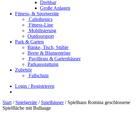
Drehbar
Große Anlagen
Fitness- & Sportgeräte
Calisthenics
Fitness-Line
Mobilisierung
Outdoorsport
Park & Garten
Bänke, Tisch, Stühle
Beete & Blumentröge
Pavillions & Gartenhäuser
Parkausstattung
Zubehör
Fallschutz
Login / Registrieren
Start
/
Spielgeräte
/
Spielhäuser
/ Spielhaus Romina geschlossene
Spielfläche mit Bullauge