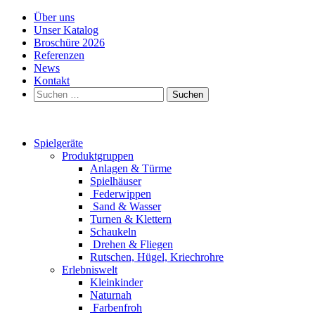
Über uns
Unser Katalog
Broschüre 2026
Referenzen
News
Kontakt
Suchen
nach:
Spielgeräte
Produktgruppen
Anlagen & Türme
Spielhäuser
Federwippen
Sand & Wasser
Turnen & Klettern
Schaukeln
Drehen & Fliegen
Rutschen, Hügel, Kriechrohre
Erlebniswelt
Kleinkinder
Naturnah
Farbenfroh