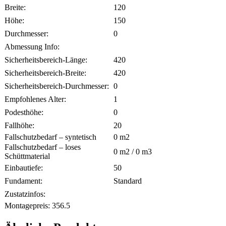
Breite:
120
Höhe:
150
Durchmesser:
0
Abmessung Info:
Sicherheitsbereich-Länge:
420
Sicherheitsbereich-Breite:
420
Sicherheitsbereich-Durchmesser:
0
Empfohlenes Alter:
1
Podesthöhe:
0
Fallhöhe:
20
Fallschutzbedarf – syntetisch
0
m2
Fallschutzbedarf – loses
0
m2 /
0
m3
Schüttmaterial
Einbautiefe:
50
Fundament:
Standard
Zustatzinfos:
Montagepreis:
356.5