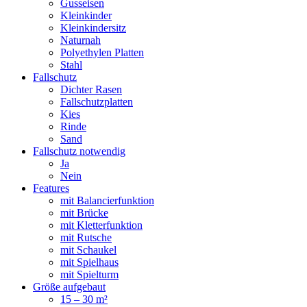
Gusseisen
Kleinkinder
Kleinkindersitz
Naturnah
Polyethylen Platten
Stahl
Fallschutz
Dichter Rasen
Fallschutzplatten
Kies
Rinde
Sand
Fallschutz notwendig
Ja
Nein
Features
mit Balancierfunktion
mit Brücke
mit Kletterfunktion
mit Rutsche
mit Schaukel
mit Spielhaus
mit Spielturm
Größe aufgebaut
15 – 30 m²