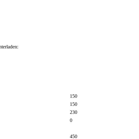
terladen:
150
150
230
0
450