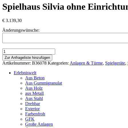
Spielhaus Silvia ohne Einrichtu
€
3.139,30
Änderungswünsche:
Spielhaus
Silvia
Zur Anfrageliste hinzufügen
ohne
Artikelnummer:
B36078
Kategorien:
Anlagen & Türme
,
Spielgeräte
,
Einrichtung,
mit
Erlebniswelt
Maltafel
Aus Beton
und
Aus Gummigranulat
Maltafel
Aus Holz
Menge
aus Metall
Aus Stahl
Drehbar
Exterior
Farbenfroh
GFK
Große Anlagen