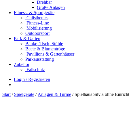
Drehbar
Große Anlagen
Fitness- & Sportgeräte
Calisthenics
Fitness-Line
Mobilisierung
Outdoorsport
Park & Garten
Bänke, Tisch, Stühle
Beete & Blumentröge
Pavillions & Gartenhäuser
Parkausstattung
Zubehör
Fallschutz
Login / Registrieren
Start
/
Spielgeräte
/
Anlagen & Türme
/ Spielhaus Silvia ohne Einrich