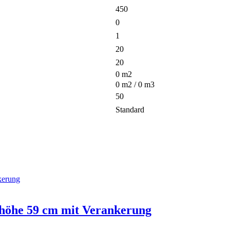
450
0
1
20
20
0
m2
0
m2 /
0
m3
50
Standard
höhe 59 cm mit Verankerung