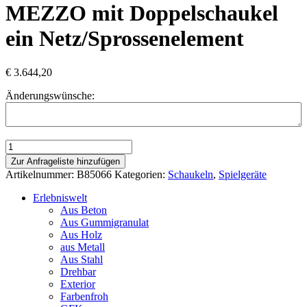
MEZZO mit Doppelschaukel
ein Netz/Sprossenelement
€
3.644,20
Änderungswünsche:
Spielkombination
Werner
Zur Anfrageliste hinzufügen
MEZZO
Artikelnummer:
B85066
Kategorien:
Schaukeln
,
Spielgeräte
mit
Doppelschaukel
Erlebniswelt
ein
Aus Beton
Netz/Sprossenelement
Aus Gummigranulat
Menge
Aus Holz
aus Metall
Aus Stahl
Drehbar
Exterior
Farbenfroh