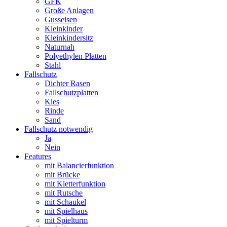
GFK
Große Anlagen
Gusseisen
Kleinkinder
Kleinkindersitz
Naturnah
Polyethylen Platten
Stahl
Fallschutz
Dichter Rasen
Fallschutzplatten
Kies
Rinde
Sand
Fallschutz notwendig
Ja
Nein
Features
mit Balancierfunktion
mit Brücke
mit Kletterfunktion
mit Rutsche
mit Schaukel
mit Spielhaus
mit Spielturm