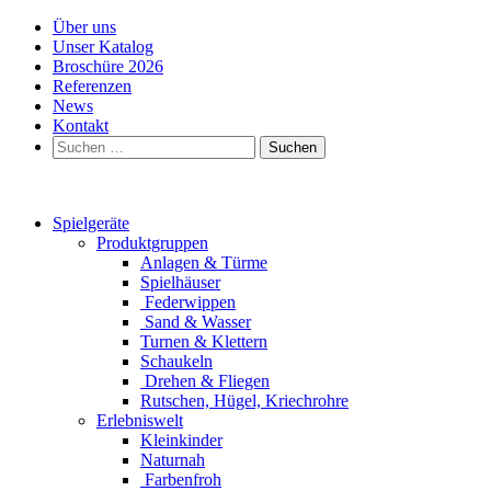
Über uns
Unser Katalog
Broschüre 2026
Referenzen
News
Kontakt
Suchen
nach:
Spielgeräte
Produktgruppen
Anlagen & Türme
Spielhäuser
Federwippen
Sand & Wasser
Turnen & Klettern
Schaukeln
Drehen & Fliegen
Rutschen, Hügel, Kriechrohre
Erlebniswelt
Kleinkinder
Naturnah
Farbenfroh