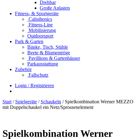
Drehbar
Große Anlagen
Fitness- & Sportgeräte
Calisthenics
Fitness-Line
Mobilisierung
Outdoorsport
Park & Garten
Bänke, Tisch, Stühle
Beete & Blumentröge
Pavillions & Gartenhäuser
Parkausstattung
Zubehör
Fallschutz
Login / Registrieren
Start
/
Spielgeräte
/
Schaukeln
/ Spielkombination Werner MEZZO
mit Doppelschaukel ein Netz/Sprossenelement
Spielkombination Werner