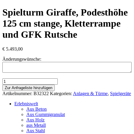
Spielturm Giraffe, Podesthöhe
125 cm stange, Kletterrampe
und GFK Rutsche
€
5.493,00
Änderungswünsche:
Spielturm
Giraffe,
Zur Anfrageliste hinzufügen
Podesthöhe
Artikelnummer:
B32322
Kategorien:
Anlagen & Türme
,
Spielgeräte
125
cm
Erlebniswelt
stange,
Aus Beton
Kletterrampe
Aus Gummigranulat
und
Aus Holz
GFK
aus Metall
Rutsche
Aus Stahl