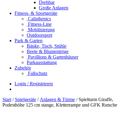
Drehbar
Große Anlagen
Fitness- & Sportgeräte
Calisthenics
Fitness-Line
Mobilisierung
Outdoorsport
Park & Garten
Bänke, Tisch, Stühle
Beete & Blumentröge
Pavillions & Gartenhäuser
Parkausstattung
Zubehör
Fallschutz
Login / Registrieren
Start
/
Spielgeräte
/
Anlagen & Türme
/ Spielturm Giraffe,
Podesthöhe 125 cm stange, Kletterrampe und GFK Rutsche