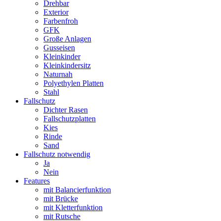
Menge
Drehbar
Exterior
Farbenfroh
GFK
Große Anlagen
Gusseisen
Kleinkinder
Kleinkindersitz
Naturnah
Polyethylen Platten
Stahl
Fallschutz
Dichter Rasen
Fallschutzplatten
Kies
Rinde
Sand
Fallschutz notwendig
Ja
Nein
Features
mit Balancierfunktion
mit Brücke
mit Kletterfunktion
mit Rutsche