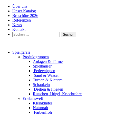
Über uns
Unser Katalog
Broschüre 2026
Referenzen
News
Kontakt
Suchen
nach:
Spielgeräte
Produktgruppen
Anlagen & Türme
Spielhäuser
Federwippen
Sand & Wasser
Turnen & Klettern
Schaukeln
Drehen & Fliegen
Rutschen, Hügel, Kriechrohre
Erlebniswelt
Kleinkinder
Naturnah
Farbenfroh