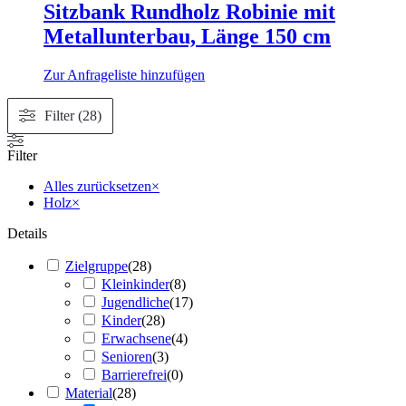
Sitzbank Rundholz Robinie mit
Metallunterbau, Länge 150 cm
Zur Anfrageliste hinzufügen
Filter (28)
Filter
Alles zurücksetzen
×
Holz
×
Details
Zielgruppe
(
28
)
Kleinkinder
(
8
)
Jugendliche
(
17
)
Kinder
(
28
)
Erwachsene
(
4
)
Senioren
(
3
)
Barrierefrei
(
0
)
Material
(
28
)