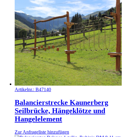
Artikelnr.:
B47140
Balancierstrecke Kaunerberg
Seilbrücke, Hängeklötze und
Hangelelement
Zur Anfrageliste hinzufügen