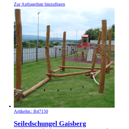
Zur Anfrageliste hinzufügen
Artikelnr.:
B47150
Seiledschungel Gaisberg