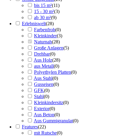
bis 15 m²
(
11
)
15 - 30 m²
(
3
)
ab 30 m²
(
9
)
Erlebniswelt
(
28
)
Farbenfroh
(
0
)
Kleinkinder
(
3
)
Naturnah
(
28
)
Große Anlagen
(
5
)
Drehbar
(
0
)
Aus Holz
(
28
)
aus Metall
(
0
)
Polyethylen Platten
(
0
)
Aus Stahl
(
0
)
Gusseisen
(
0
)
GFK
(
0
)
Stahl
(
0
)
Kleinkindersitz
(
0
)
Exterior
(
0
)
Aus Beton
(
0
)
Aus Gummigranulat
(
0
)
Features
(
22
)
mit Rutsche
(
0
)