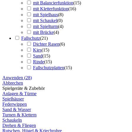
mit Balancierfunktion
(
15
)
mit Kletterfunktion
(
16
)
mit Spielhaus
(
8
)
mit Schaukel
(
0
)
mit Spielturm
(
4
)
mit Brücke
(
4
)
Fallschutz
(
21
)
Dichter Rasen
(
6
)
Kies
(
15
)
Sand
(
15
)
Rinde
(
15
)
Fallschutzplatten
(
15
)
Anwenden
(
28
)
Abbrechen
Spielgeräte & Zubehör
Anlagen & Türme
Spielhäuser
Federwippen
Sand & Wasser
Turnen & Klettern
Schaukeln
Drehen & Fliegen
Rutschen, Hügel & Kriechrohre