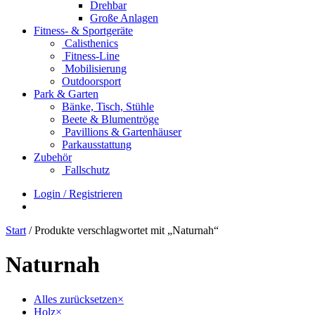
Drehbar
Große Anlagen
Fitness- & Sportgeräte
Calisthenics
Fitness-Line
Mobilisierung
Outdoorsport
Park & Garten
Bänke, Tisch, Stühle
Beete & Blumentröge
Pavillions & Gartenhäuser
Parkausstattung
Zubehör
Fallschutz
Login / Registrieren
Start
/ Produkte verschlagwortet mit „Naturnah“
Naturnah
Alles zurücksetzen
×
Holz
×