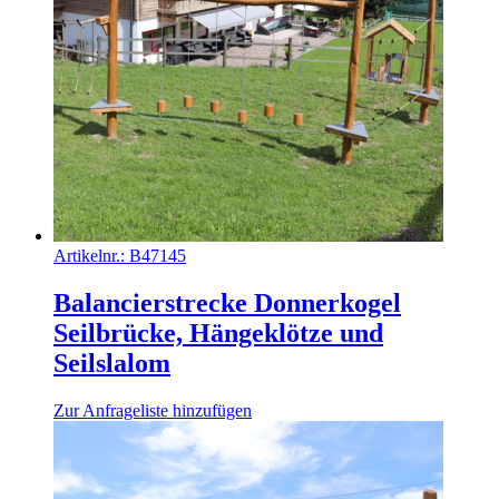
Artikelnr.:
B47145
Balancierstrecke Donnerkogel
Seilbrücke, Hängeklötze und
Seilslalom
Zur Anfrageliste hinzufügen