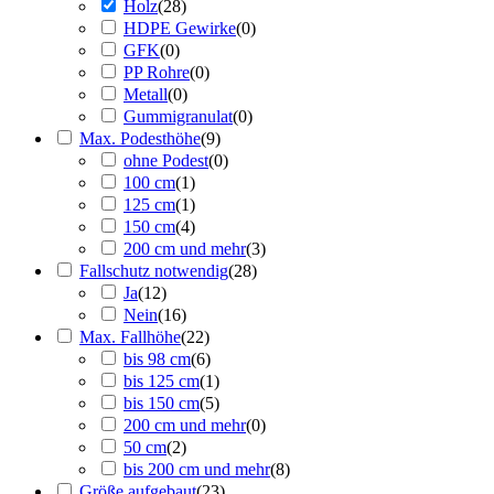
Holz
(
28
)
HDPE Gewirke
(
0
)
GFK
(
0
)
PP Rohre
(
0
)
Metall
(
0
)
Gummigranulat
(
0
)
Max. Podesthöhe
(
9
)
ohne Podest
(
0
)
100 cm
(
1
)
125 cm
(
1
)
150 cm
(
4
)
200 cm und mehr
(
3
)
Fallschutz notwendig
(
28
)
Ja
(
12
)
Nein
(
16
)
Max. Fallhöhe
(
22
)
bis 98 cm
(
6
)
bis 125 cm
(
1
)
bis 150 cm
(
5
)
200 cm und mehr
(
0
)
50 cm
(
2
)
bis 200 cm und mehr
(
8
)
Größe aufgebaut
(
23
)