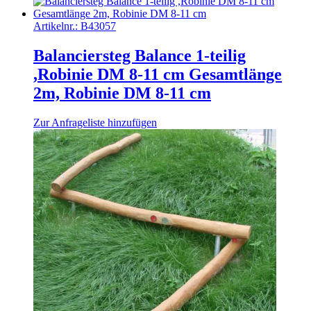
Artikelnr.:
B43057
Balanciersteg Balance 1-teilig
,Robinie DM 8-11 cm Gesamtlänge
2m, Robinie DM 8-11 cm
Zur Anfrageliste hinzufügen