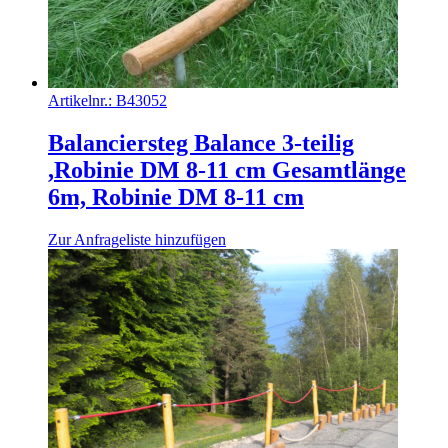
Artikelnr.:
B43052
Balanciersteg Balance 3-teilig
,Robinie DM 8-11 cm Gesamtlänge
6m, Robinie DM 8-11 cm
Zur Anfrageliste hinzufügen