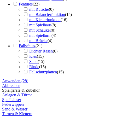
Features
(
22
)
mit Rutsche
(
0
)
mit Balancierfunktion
(
15
)
mit Kletterfunktion
(
16
)
mit Spielhaus
(
8
)
mit Schaukel
(
0
)
mit Spielturm
(
4
)
mit Brücke
(
4
)
Fallschutz
(
21
)
Dichter Rasen
(
6
)
Kies
(
15
)
Sand
(
15
)
Rinde
(
15
)
Fallschutzplatten
(
15
)
Anwenden
(
28
)
Abbrechen
Spielgeräte & Zubehör
Anlagen & Türme
Spielhäuser
Federwippen
Sand & Wasser
Turnen & Klettern