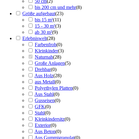
50 cm
(
2
)
bis 200 cm und mehr
(
8
)
Größe aufgebaut
(
23
)
bis 15 m²
(
11
)
15 - 30 m²
(
3
)
ab 30 m²
(
9
)
Erlebniswelt
(
28
)
Farbenfroh
(
0
)
Kleinkinder
(
3
)
Naturnah
(
28
)
Große Anlagen
(
5
)
Drehbar
(
0
)
Aus Holz
(
28
)
aus Metall
(
0
)
Polyethylen Platten
(
0
)
Aus Stahl
(
0
)
Gusseisen
(
0
)
GFK
(
0
)
Stahl
(
0
)
Kleinkindersitz
(
0
)
Exterior
(
0
)
Aus Beton
(
0
)
Aus Gummigranulat
(
0
)