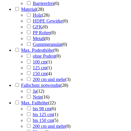
Barrierefrei
(
0
)
Material
(
28
)
Holz
(
28
)
HDPE Gewirke
(
0
)
GFK
(
0
)
PP Rohre
(
0
)
Metall
(
0
)
Gummigranulat
(
0
)
Max. Podesthöhe
(
9
)
ohne Podest
(
0
)
100 cm
(
1
)
125 cm
(
1
)
150 cm
(
4
)
200 cm und mehr
(
3
)
Fallschutz notwendig
(
28
)
Ja
(
12
)
Nein
(
16
)
Max. Fallhöhe
(
22
)
bis 98 cm
(
6
)
bis 125 cm
(
1
)
bis 150 cm
(
5
)
200 cm und mehr
(
0
)