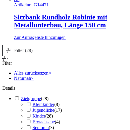
Artikelnr.:
G14471
Sitzbank Rundholz Robinie mit
Metallunterbau, Länge 150 cm
Zur Anfrageliste hinzufügen
Filter (28)
Filter
Alles zurücksetzen
×
Naturnah
×
Details
Zielgruppe
(
28
)
Kleinkinder
(
8
)
Jugendliche
(
17
)
Kinder
(
28
)
Erwachsene
(
4
)
Senioren
(
3
)