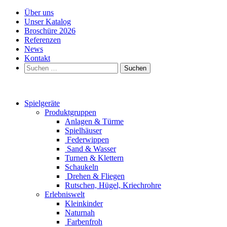
Über uns
Unser Katalog
Broschüre 2026
Referenzen
News
Kontakt
Suchen
nach:
Spielgeräte
Produktgruppen
Anlagen & Türme
Spielhäuser
Federwippen
Sand & Wasser
Turnen & Klettern
Schaukeln
Drehen & Fliegen
Rutschen, Hügel, Kriechrohre
Erlebniswelt
Kleinkinder
Naturnah
Farbenfroh