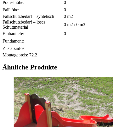
Podesthöhe:
0
Fallhöhe:
0
Fallschutzbedarf – syntetisch
0
m2
Fallschutzbedarf – loses
0
m2 /
0
m3
Schüttmaterial
Einbautiefe:
0
Fundament:
Zustatzinfos:
Montagepreis:
72.2
Ähnliche Produkte