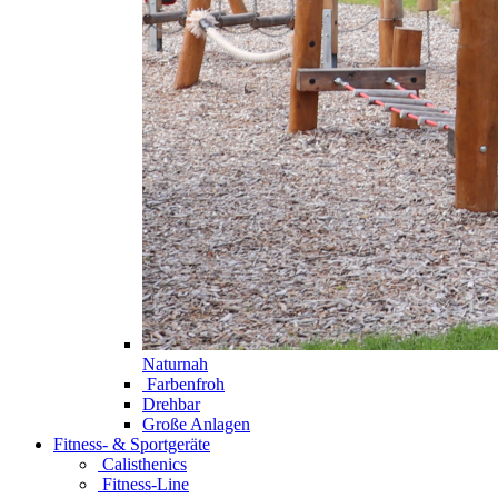
Naturnah
Farbenfroh
Drehbar
Große Anlagen
Fitness- & Sportgeräte
Calisthenics
Fitness-Line