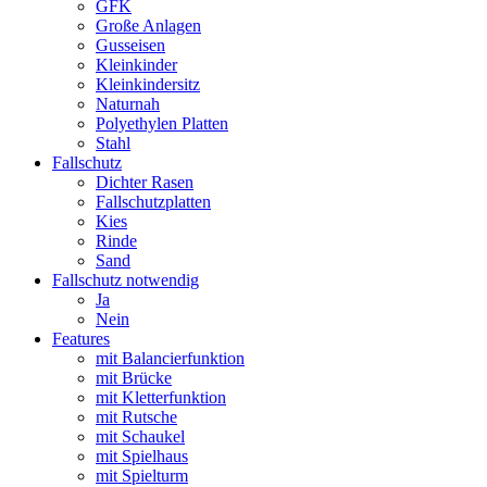
grün
GFK
erhältlich
Große Anlagen
Menge
Gusseisen
Kleinkinder
Kleinkindersitz
Naturnah
Polyethylen Platten
Stahl
Fallschutz
Dichter Rasen
Fallschutzplatten
Kies
Rinde
Sand
Fallschutz notwendig
Ja
Nein
Features
mit Balancierfunktion
mit Brücke
mit Kletterfunktion
mit Rutsche
mit Schaukel
mit Spielhaus
mit Spielturm