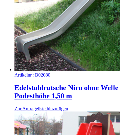
Artikelnr.:
B02080
Edelstahlrutsche Niro ohne Welle
Podesthöhe 1,50 m
Zur Anfrageliste hinzufügen