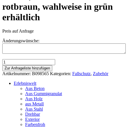
rotbraun, wahlweise in grün
erhältlich
Preis auf Anfrage
Änderungswünsche:
Rasengitterplatten
990
Zur Anfrageliste hinzufügen
x
Artikelnummer:
B098565
Kategorien:
Fallschutz
,
Zubehör
1060
x
Erlebniswelt
65
Aus Beton
mm,
Aus Gummigranulat
FH:
Aus Holz
240cm
aus Metall
Farbe:
Aus Stahl
rotbraun,
Drehbar
wahlweise
Exterior
in
Farbenfroh