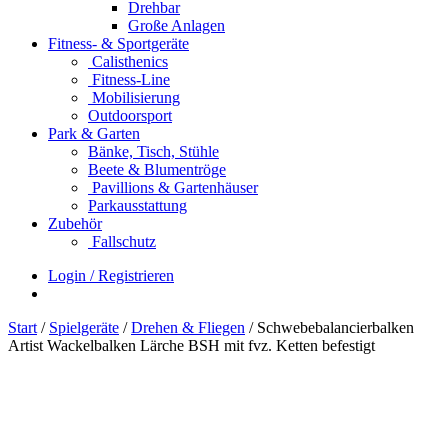
Drehbar
Große Anlagen
Fitness- & Sportgeräte
Calisthenics
Fitness-Line
Mobilisierung
Outdoorsport
Park & Garten
Bänke, Tisch, Stühle
Beete & Blumentröge
Pavillions & Gartenhäuser
Parkausstattung
Zubehör
Fallschutz
Login / Registrieren
Start
/
Spielgeräte
/
Drehen & Fliegen
/ Schwebebalancierbalken
Artist Wackelbalken Lärche BSH mit fvz. Ketten befestigt