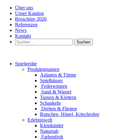
Über uns
Unser Katalog
Broschüre 2026
Referenzen
News
Kontakt
Suchen
nach:
Spielgeräte
Produktgruppen
Anlagen & Türme
Spielhäuser
Federwippen
Sand & Wasser
Turnen & Klettern
Schaukeln
Drehen & Fliegen
Rutschen, Hügel, Kriechrohre
Erlebniswelt
Kleinkinder
Naturnah
Farbenfroh