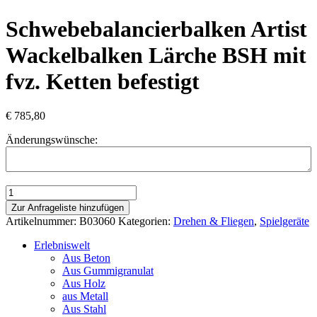
Schwebebalancierbalken Artist
Wackelbalken Lärche BSH mit
fvz. Ketten befestigt
€
785,80
Änderungswünsche:
Schwebebalancierbalken
Artist
Zur Anfrageliste hinzufügen
Wackelbalken
Artikelnummer:
B03060
Kategorien:
Drehen & Fliegen
,
Spielgeräte
Lärche
BSH
Erlebniswelt
mit
Aus Beton
fvz.
Aus Gummigranulat
Ketten
Aus Holz
befestigt
aus Metall
Menge
Aus Stahl