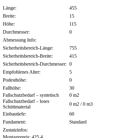
Länge:
455
Breite:
15
Höhe:
115
Durchmesser:
0
Abmessung Info:
Sicherheitsbereich-Länge:
755
Sicherheitsbereich-Breite:
415
Sicherheitsbereich-Durchmesser:
0
Empfohlenes Alter:
5
Podesthöhe:
0
Fallhöhe:
30
Fallschutzbedarf – syntetisch
0
m2
Fallschutzbedarf – loses
0
m2 /
0
m3
Schüttmaterial
Einbautiefe:
60
Fundament:
Standard
Zustatzinfos:
Montagepreis:
425.4