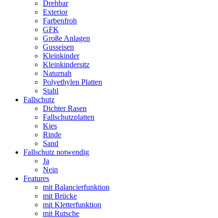
Drehbar
Exterior
Farbenfroh
GFK
Große Anlagen
Gusseisen
Kleinkinder
Kleinkindersitz
Naturnah
Polyethylen Platten
Stahl
Fallschutz
Dichter Rasen
Fallschutzplatten
Kies
Rinde
Sand
Fallschutz notwendig
Ja
Nein
Features
mit Balancierfunktion
mit Brücke
mit Kletterfunktion
mit Rutsche