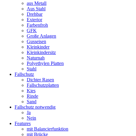
aus Metall
Aus Stahl
Drehbar
Exterior
Farbenfroh
GFK
Große Anlagen
Gusseisen
Kleinkinder
Kleinkindersitz
Naturnah
Polyethylen Platten
Stahl
Fallschutz
Dichter Rasen
Fallschutzplatten
Kies
Rinde
Sand
Fallschutz notwendig
Ja
Nein
Features
mit Balancierfunktion
mit Brücke