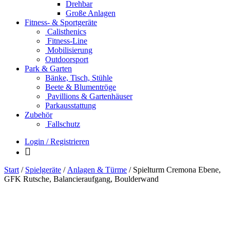
Drehbar
Große Anlagen
Fitness- & Sportgeräte
Calisthenics
Fitness-Line
Mobilisierung
Outdoorsport
Park & Garten
Bänke, Tisch, Stühle
Beete & Blumentröge
Pavillions & Gartenhäuser
Parkausstattung
Zubehör
Fallschutz
Login / Registrieren
Start
/
Spielgeräte
/
Anlagen & Türme
/ Spielturm Cremona Ebene,
GFK Rutsche, Balancieraufgang, Boulderwand