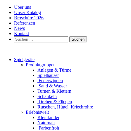
Über uns
Unser Katalog
Broschüre 2026
Referenzen
News
Kontakt
Suchen
nach:
Spielgeräte
Produktgruppen
Anlagen & Türme
Spielhäuser
Federwippen
Sand & Wasser
Turnen & Klettern
Schaukeln
Drehen & Fliegen
Rutschen, Hügel, Kriechrohre
Erlebniswelt
Kleinkinder
Naturnah
Farbenfroh