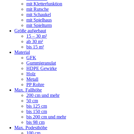
mit Kletterfunktion
mit Rutsche
mit Schaukel
mit Spielhaus
mit Spielturm
Größe aufgebaut
15 – 30 m²
ab 30 m²
bis 15 m²
Material
GFK
Gummigranulat
HDPE Gewirke
Holz
Metall
PP Rohre
Max. Fallhöhe
200 cm und mehr
50 cm
bis 125 cm
bis 150 cm
bis 200 cm und mehr
bis 98 cm
Max. Podesthöhe
100 cm