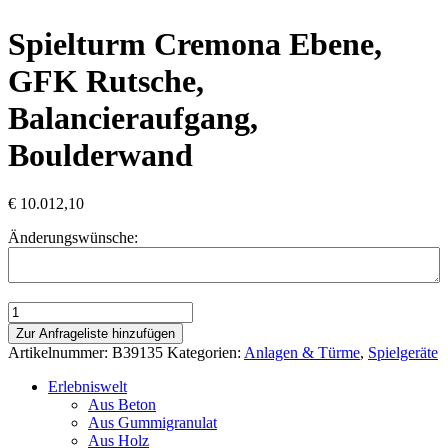
Spielturm Cremona Ebene,
GFK Rutsche,
Balancieraufgang,
Boulderwand
€
10.012,10
Änderungswünsche:
Spielturm
Cremona
Zur Anfrageliste hinzufügen
Ebene,
Artikelnummer:
B39135
Kategorien:
Anlagen & Türme
,
Spielgeräte
GFK
Rutsche,
Erlebniswelt
Balancieraufgang,
Aus Beton
Boulderwand
Aus Gummigranulat
Menge
Aus Holz