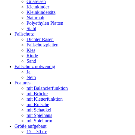
Gusseisen
Kleinkinder
Kleinkindersitz
Naturnah
Polyethylen Platten
Stahl
Fallschutz
Dichter Rasen
Fallschutzplatten
Kies
Rinde
Sand
Fallschutz notwendig
Ja
Nein
Features
mit Balancierfunktion
mit Brücke
mit Kletterfunktion
mit Rutsche
mit Schaukel
mit Spielhaus
mit Spielturm
Größe aufgebaut
15 – 30 m²