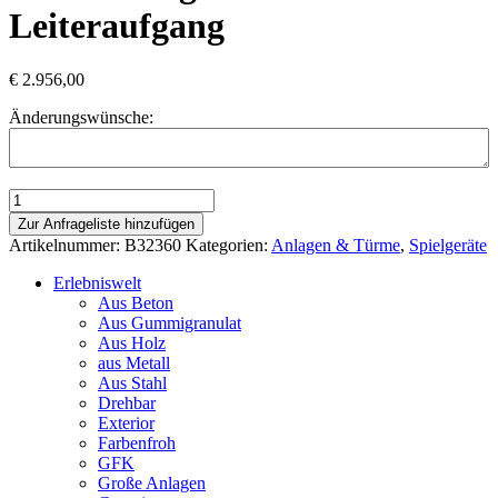
Leiteraufgang
€
2.956,00
Änderungswünsche:
Spielturm
Gmunden
Zur Anfrageliste hinzufügen
Netzaufstieg
Artikelnummer:
B32360
Kategorien:
Anlagen & Türme
,
Spielgeräte
und
Leiteraufgang
Erlebniswelt
Menge
Aus Beton
Aus Gummigranulat
Aus Holz
aus Metall
Aus Stahl
Drehbar
Exterior
Farbenfroh
GFK
Große Anlagen