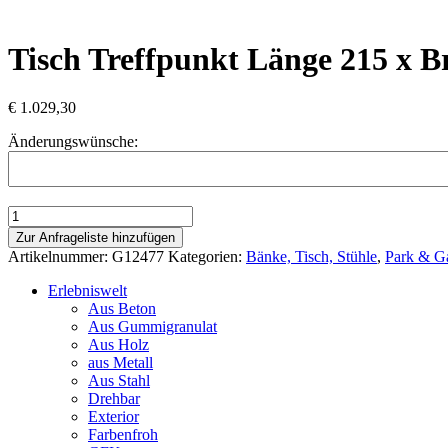
Tisch Treffpunkt Länge 215 x Br
€
1.029,30
Änderungswünsche:
Tisch
Treffpunkt
Zur Anfrageliste hinzufügen
Länge
Artikelnummer:
G12477
Kategorien:
Bänke, Tisch, Stühle
,
Park & G
215
x
Erlebniswelt
Breite
Aus Beton
74,5
Aus Gummigranulat
x
Aus Holz
Höhe
aus Metall
72
Aus Stahl
cm
Drehbar
Menge
Exterior
Farbenfroh