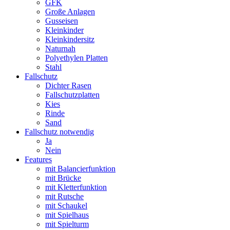
GFK
Große Anlagen
Gusseisen
Kleinkinder
Kleinkindersitz
Naturnah
Polyethylen Platten
Stahl
Fallschutz
Dichter Rasen
Fallschutzplatten
Kies
Rinde
Sand
Fallschutz notwendig
Ja
Nein
Features
mit Balancierfunktion
mit Brücke
mit Kletterfunktion
mit Rutsche
mit Schaukel
mit Spielhaus
mit Spielturm