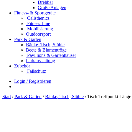
Drehbar
Große Anlagen
Fitness- & Sportgeräte
Calisthenics
Fitness-Line
Mobilisierung
Outdoorsport
Park & Garten
Bänke, Tisch, Stühle
Beete & Blumentröge
Pavillions & Gartenhäuser
Parkausstattung
Zubehör
Fallschutz
Login / Registrieren
Start
/
Park & Garten
/
Bänke, Tisch, Stühle
/ Tisch Treffpunkt Länge