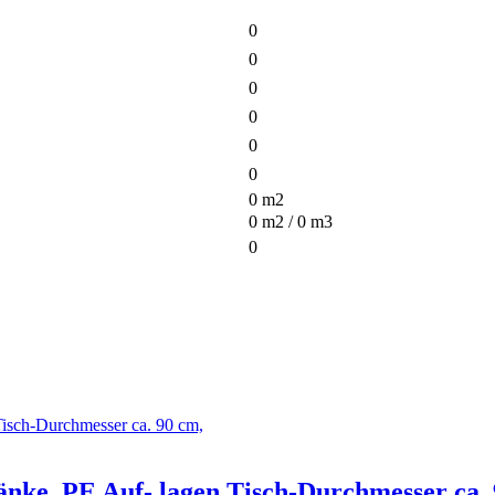
0
0
0
0
0
0
0
m2
0
m2 /
0
m3
0
änke, PE Auf- lagen Tisch-Durchmesser ca. 