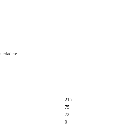
terladen:
215
75
72
0